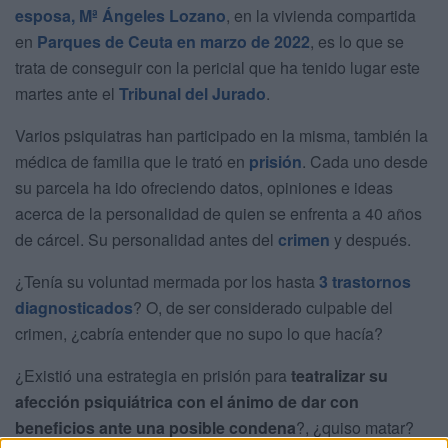
esposa, Mª Ángeles Lozano
, en la vivienda compartida
en
Parques de Ceuta en marzo de 2022
, es lo que se
trata de conseguir con la pericial que ha tenido lugar este
martes ante el
Tribunal del Jurado
.
Varios psiquiatras han participado en la misma, también la
médica de familia que le trató en
prisión
. Cada uno desde
su parcela ha ido ofreciendo datos, opiniones e ideas
acerca de la personalidad de quien se enfrenta a 40 años
de cárcel. Su personalidad antes del
crimen
y después.
¿Tenía su voluntad mermada por los hasta
3 trastornos
diagnosticados
? O, de ser considerado culpable del
crimen, ¿cabría entender que no supo lo que hacía?
¿Existió una estrategia en prisión para
teatralizar su
afección psiquiátrica con el ánimo de dar con
beneficios ante una posible condena
?, ¿quiso matar?