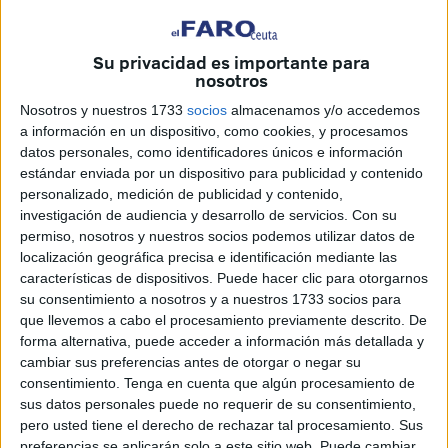
Pues de todo esto se ha ido hablando ante un
Jurado
convertido en jueces no profesionales, pero jueces, ya que
Su privacidad es importante para
de ellos depende un veredicto, el de culpable o no.
nosotros
Nosotros y nuestros 1733
socios
almacenamos y/o accedemos
a información en un dispositivo, como cookies, y procesamos
datos personales, como identificadores únicos e información
estándar enviada por un dispositivo para publicidad y contenido
personalizado, medición de publicidad y contenido,
investigación de audiencia y desarrollo de servicios.
Con su
permiso, nosotros y nuestros socios podemos utilizar datos de
localización geográfica precisa e identificación mediante las
características de dispositivos. Puede hacer clic para otorgarnos
su consentimiento a nosotros y a nuestros 1733 socios para
que llevemos a cabo el procesamiento previamente descrito. De
forma alternativa, puede acceder a información más detallada y
cambiar sus preferencias antes de otorgar o negar su
consentimiento.
Tenga en cuenta que algún procesamiento de
sus datos personales puede no requerir de su consentimiento,
Las mentiras del policía Alonso que
pero usted tiene el derecho de rechazar tal procesamiento. Sus
preferencias se aplicarán solo a este sitio web. Puede cambiar