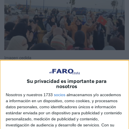
Imagen cedida
Su privacidad es importante para
Siguen las protestas
en Castillejos. Quejas de personas
nosotros
que se quedaron sin nada, sobre todo aquellas mujeres
Nosotros y nuestros 1733
socios
almacenamos y/o accedemos
transfronterizas que trabajaban en los hogares de Ceuta.
a información en un dispositivo, como cookies, y procesamos
datos personales, como identificadores únicos e información
El cierre de la frontera provocó que quedaran sin nada, en
estándar enviada por un dispositivo para publicidad y contenido
la más pura crisis. Ahora se concentran porque su
personalizado, medición de publicidad y contenido,
situación, dicen, “es cada vez más difícil”.
investigación de audiencia y desarrollo de servicios.
Con su