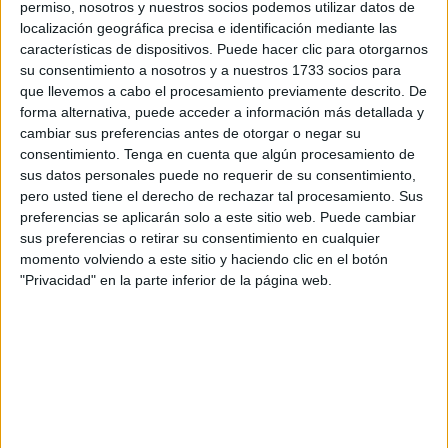
permiso, nosotros y nuestros socios podemos utilizar datos de
“Aquí la gente está muriendo de hambre en sus propias
localización geográfica precisa e identificación mediante las
casas. Familias enteras están viviendo en la calle, sin
características de dispositivos. Puede hacer clic para otorgarnos
su consentimiento a nosotros y a nuestros 1733 socios para
recursos ni apoyo”, exponen en directos recogidos por los
que llevemos a cabo el procesamiento previamente descrito. De
medios de comunicación marroquíes.
forma alternativa, puede acceder a información más detallada y
cambiar sus preferencias antes de otorgar o negar su
“Nosotros hemos intentado todo. Hemos ido a las
consentimiento.
Tenga en cuenta que algún procesamiento de
autoridades, pero nadie nos escucha. Es la tercera vez
sus datos personales puede no requerir de su consentimiento,
que llegamos a las puertas de la administración, y siempre
pero usted tiene el derecho de rechazar tal procesamiento. Sus
nos ignoran. La prensa también intenta ayudarnos, pero
preferencias se aplicarán solo a este sitio web. Puede cambiar
sus preferencias o retirar su consentimiento en cualquier
les impiden hablar de nuestra situación. Estamos reunidos
momento volviendo a este sitio y haciendo clic en el botón
frente a la sede de la administración, esperando
"Privacidad" en la parte inferior de la página web.
respuestas, pero nada cambia”, apunta una de las
manifestantes.
Una reivindicación sin atender
“No entendemos por qué nos bloquean el acceso, por qué