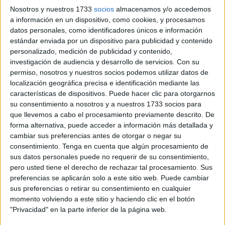
y A.B.M., conocidos estos últimos como ‘Placton’ y
Nosotros y nuestros 1733
socios
almacenamos y/o accedemos
‘Pocha’.
a información en un dispositivo, como cookies, y procesamos
datos personales, como identificadores únicos e información
Considera el magistrado titular que
las amenazas han
estándar enviada por un dispositivo para publicidad y contenido
personalizado, medición de publicidad y contenido,
sido probadas
en base a la persistencia en la
investigación de audiencia y desarrollo de servicios.
Con su
incriminación, la verosimilitud de lo expuesto, así como la
permiso, nosotros y nuestros socios podemos utilizar datos de
coherencia de los relatos y la ausencia de contradicción.
localización geográfica precisa e identificación mediante las
características de dispositivos. Puede hacer clic para otorgarnos
En sentencia, a cuyo contenido ha tenido acceso
El Faro
,
su consentimiento a nosotros y a nuestros 1733 socios para
se indica que a pesar de las enemistades previas entre los
que llevemos a cabo el procesamiento previamente descrito. De
forma alternativa, puede acceder a información más detallada y
acusados y el Canty, no se está ante una “fabulación”
cambiar sus preferencias antes de otorgar o negar su
elaborada.
consentimiento.
Tenga en cuenta que algún procesamiento de
sus datos personales puede no requerir de su consentimiento,
Por ello, les impone una pena de
10 meses de prisión
a
pero usted tiene el derecho de rechazar tal procesamiento. Sus
cada uno.
preferencias se aplicarán solo a este sitio web. Puede cambiar
sus preferencias o retirar su consentimiento en cualquier
Los hechos, y el “ataúd” como
momento volviendo a este sitio y haciendo clic en el botón
"Privacidad" en la parte inferior de la página web.
amenaza