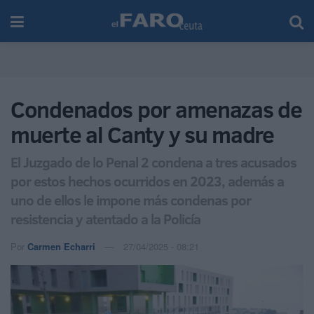
Condenados por amenazas de
muerte al Canty y su madre
El Juzgado de lo Penal 2 condena a tres acusados
por estos hechos ocurridos en 2023, además a
uno de ellos le impone más condenas por
resistencia y atentado a la Policía
Por
Carmen Echarri
27/04/2025 - 08:21