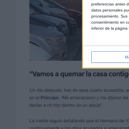
preferencias antes d
datos personales pue
procesamiento. Sus p
consentimiento en cu
inferior de la página
M
"Vamos a quemar la casa contigo
Un día después, tres de esos cuatro acusados, se
en el
Príncipe
. “Me amenazaron y me dijeron d
darían a mi hijo dentro de un ataúd”.
La madre siguió señalando que el hermano de Yal
continuamente a los otros acusados a amenazarla