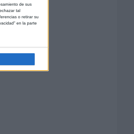
esamiento de sus
echazar tal
erencias o retirar su
vacidad" en la parte