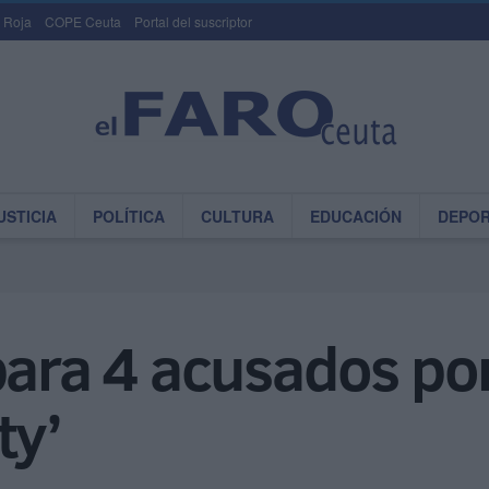
 Roja
COPE Ceuta
Portal del suscriptor
USTICIA
POLÍTICA
CULTURA
EDUCACIÓN
DEPO
 para 4 acusados p
ty’