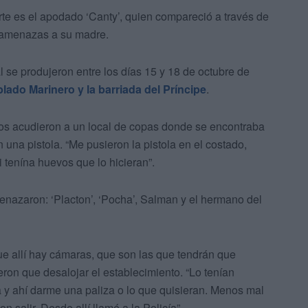
e es el apodado ‘Canty’, quien compareció a través de
o amenazas a su madre.
l se produjeron entre los días 15 y 18 de octubre de
lado Marinero y la barriada del Príncipe
.
os acudieron a un local de copas donde se encontraba
una pistola. “Me pusieron la pistola en el costado,
 tenína huevos que lo hicieran”.
enazaron: ‘Placton’, ‘Pocha’, Salman y el hermano del
e allí hay cámaras, que son las que tendrán que
eron que desalojar el establecimiento. “Lo tenían
a y ahí darme una paliza o lo que quisieran. Menos mal
n salir. Desde allí llamé a la Policía”.