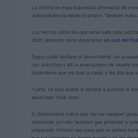
La víctima de esas supuestas amenazas de muert
videconferencia desde la prisión. También hub
Los hechos sobre los que versó esta vista judicia
2023, teniendo como escenarios
un pub del Pob
Según pudo declarar el denunciante, los acusad
con una chica y allí lo amenazaron de muerte con 
diciéndome que me iban a matar, y les dije que si
‘Canty’ no tuvo dudas al señalar a quienes le am
asesinado Yalal ‘loco’.
El denunciante indicó que “no me mataron” porqu
visionarse, por eso “echaron gas pimienta” y tuvi
preparado, hicieron eso para que yo saliera fuer
que los vigilantes se dieron cuenta y no me dejaro