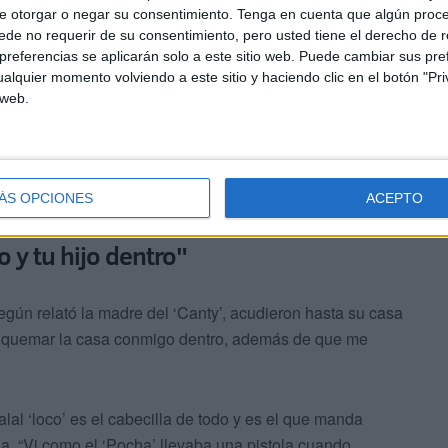
e otorgar o negar su consentimiento.
Tenga en cuenta que algún proc
de no requerir de su consentimiento, pero usted tiene el derecho de r
referencias se aplicarán solo a este sitio web. Puede cambiar sus pref
alquier momento volviendo a este sitio y haciendo clic en el botón "Pri
 web.
ÁS OPCIONES
ACEPTO
 y tu hijo dentro"
gún relató la madre del ‘Canty’, acudieron hasta su casa
e quemar la casa conmigo dentro, además de que me
al ‘loco’ es el cabecilla de todo y es el que manda
. “Vi como el ‘Pocha’ llevaba una pistola cuando