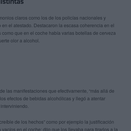
istintas
onios claros como los de los policías nacionales y
ido en el atestado. Destacaron la escasa coherencia en el
 como que en el coche había varias botellas de cerveza
erte olor a alcohol.
 de las manifestaciones que efectivamente, “más allá de
os efectos de bebidas alcohólicas y llegó a atentar
 interviniendo.
creíble de los hechos” como por ejemplo la justificación
vacíos en el coche: dijo que los llevaba para tirarlos a la