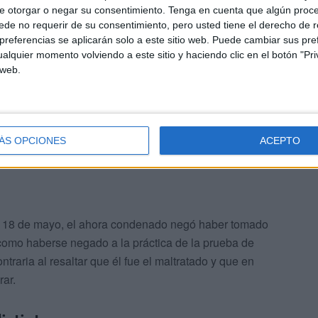
para la realización de las pruebas de alcoholemia.
e otorgar o negar su consentimiento.
Tenga en cuenta que algún proc
de no requerir de su consentimiento, pero usted tiene el derecho de r
referencias se aplicarán solo a este sitio web. Puede cambiar sus pref
e atentar contra los agentes,
acometió a uno de los
alquier momento volviendo a este sitio y haciendo clic en el botón "Pri
as contusiones. En repetidas ocasiones Y.E.B. se negó a
 web.
egando a mostrar una actitud agresiva y poco
ÁS OPCIONES
ACEPTO
ado 18 de mayo, el ahora condenado negó haber tomado
í como haberse negado a la práctica de la prueba de
traria al resaltar que él fue el maltratado y que en
ar.