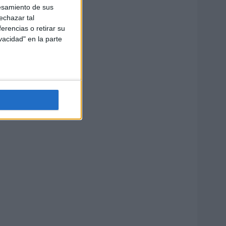
esamiento de sus
echazar tal
erencias o retirar su
vacidad" en la parte