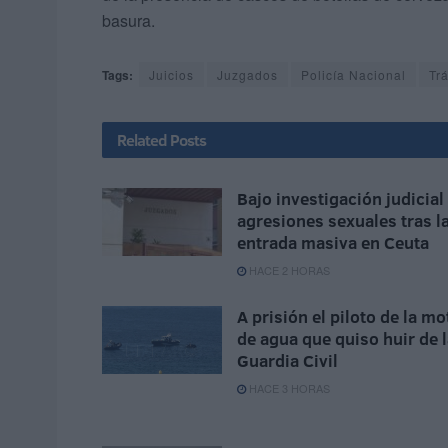
basura.
Tags:
Juicios
Juzgados
Policía Nacional
Trá
Related
Posts
Bajo investigación judicial
agresiones sexuales tras l
entrada masiva en Ceuta
HACE 2 HORAS
A prisión el piloto de la mo
de agua que quiso huir de 
Guardia Civil
HACE 3 HORAS