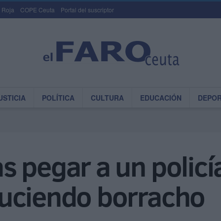
 Roja
COPE Ceuta
Portal del suscriptor
USTICIA
POLÍTICA
CULTURA
EDUCACIÓN
DEPO
 pegar a un policía
uciendo borracho