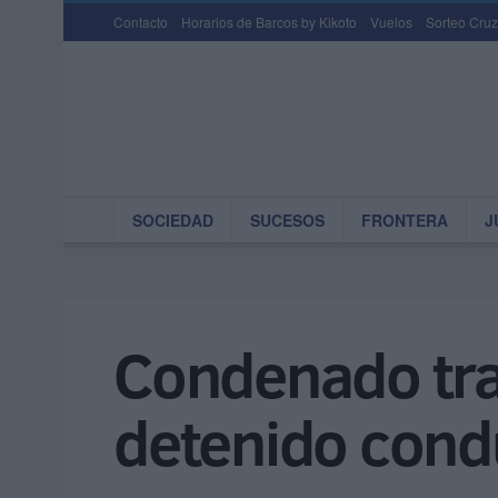
Contacto
Horarios de Barcos by Kikoto
Vuelos
Sorteo Cruz
SOCIEDAD
SUCESOS
FRONTERA
J
Condenado tras
detenido cond