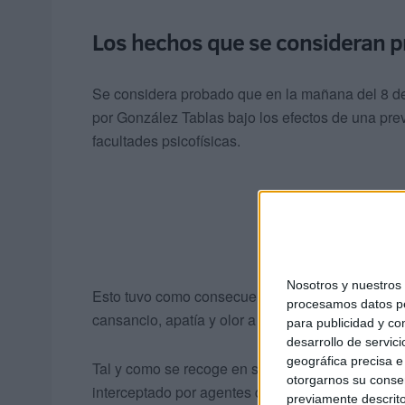
Los hechos que se consideran 
Se considera probado que en la mañana del 8 de
por González Tablas bajo los efectos de una prev
facultades psicofísicas.
Nosotros y nuestro
Esto tuvo como consecuencia la merma en sus re
procesamos datos per
cansancio, apatía y olor a alcohol, entre otros.
para publicidad y co
desarrollo de servici
geográfica precisa e 
Tal y como se recoge en sentencia, a cuyo conten
otorgarnos su conse
interceptado por agentes de la Policía Nacional a
previamente descrito