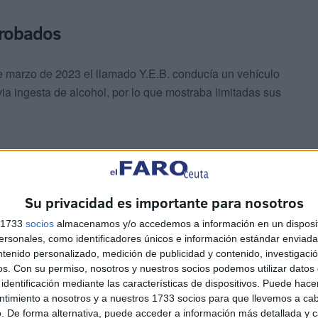
probados
 marzo de 2023 el llamado Y.E.B. conducía un vehículo
ia ingesta de alcohol, por lo que mostraba limitadas sus
Su privacidad es importante para nosotros
s 1733
socios
almacenamos y/o accedemos a información en un disposit
flejos, la reducción del campo visual amén de
sonales, como identificadores únicos e información estándar enviada 
ntenido personalizado, medición de publicidad y contenido, investigaci
os.
Con su permiso, nosotros y nuestros socios podemos utilizar datos 
identificación mediante las características de dispositivos. Puede hacer
ido íntegro ha tenido acceso El Faro de Ceuta, fue
ntimiento a nosotros y a nuestros 1733 socios para que llevemos a ca
l apreciar su irregular conducción, instándole a su
. De forma alternativa, puede acceder a información más detallada y 