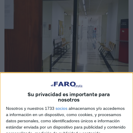
Imagen de archivo
Su privacidad es importante para
nosotros
Es una de esas
estafas antiguas
de las que en tiempos
Nosotros y nuestros 1733
socios
almacenamos y/o accedemos
a información en un dispositivo, como cookies, y procesamos
proliferaban y que siguen estilándose a pesar de llegar ya
datos personales, como identificadores únicos e información
de forma más residual a los juzgados. Este lunes, la
estándar enviada por un dispositivo para publicidad y contenido
magistrada titular de la plaza número 1 de la Sección de lo