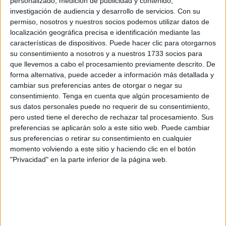
personalizado, medición de publicidad y contenido,
Penal del
Tribunal de Instancia de Ceuta ha condenado
investigación de audiencia y desarrollo de servicios.
Con su
permiso, nosotros y nuestros socios podemos utilizar datos de
a un joven por venta de un vehículo al que
localización geográfica precisa e identificación mediante las
previamente se le había trucado el kilometraje.
características de dispositivos. Puede hacer clic para otorgarnos
su consentimiento a nosotros y a nuestros 1733 socios para
Como
acusados
figuraban
dos hermanos
, los llamados
que llevemos a cabo el procesamiento previamente descrito. De
A.A.M. y N.A.M., que se encuentran presos preventivos por
forma alternativa, puede acceder a información más detallada y
otras causas ajenas a la sentencia dictada hoy
.
cambiar sus preferencias antes de otorgar o negar su
consentimiento.
Tenga en cuenta que algún procesamiento de
Solo
uno de los dos
hermanos ha reconocido los hechos,
sus datos personales puede no requerir de su consentimiento,
pero usted tiene el derecho de rechazar tal procesamiento. Sus
asumiendo su implicación
en este delito de estafa y
preferencias se aplicarán solo a este sitio web. Puede cambiar
conformándose así con la resolución judicial notificada de
sus preferencias o retirar su consentimiento en cualquier
viva voz por su señoría.
momento volviendo a este sitio y haciendo clic en el botón
"Privacidad" en la parte inferior de la página web.
Pena en sentencia firme por estafa
El llamado A.A.M. ha aceptado la
condena de 6 meses
de prisión
que queda
suspendida
durante un periodo de
dos años, pero siempre con la condición de que no vuelva