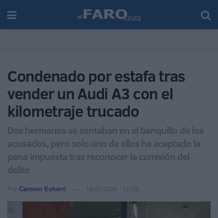
Condenado por estafa tras
vender un Audi A3 con el
kilometraje trucado
Dos hermanos se sentaban en el banquillo de los
acusados, pero solo uno de ellos ha aceptado la
pena impuesta tras reconocer la comisión del
delito
Por
Carmen Echarri
18/05/2026 - 12:08