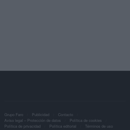
Grupo Faro
Publicidad
Contacto
Aviso legal – Protección de datos
Política de cookies
Política de privacidad
Política editorial
Términos de uso