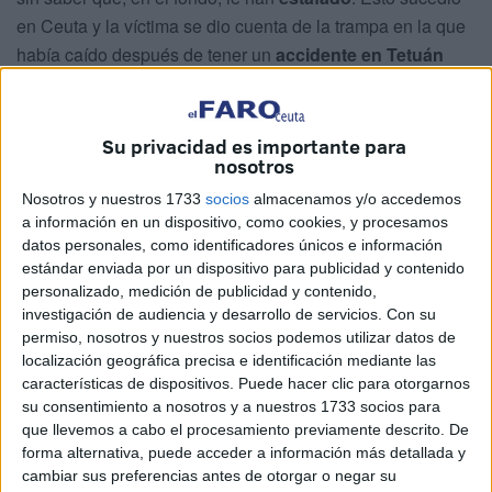
en Ceuta y la víctima se dio cuenta de la trampa en la que
había caído después de tener un
accidente en Tetuán
(Marruecos).
La magistrada titular de la Plaza número 1 de la Sección
Su privacidad es importante para
de lo Penal del Tribunal de Instancia de Ceuta ha
nosotros
terminado
condenando
al llamado A.A.H.,
responsable
Nosotros y nuestros 1733
socios
almacenamos y/o accedemos
de una gestoría
, por un delito de estafa en concurso con
a información en un dispositivo, como cookies, y procesamos
un delito de falsedad en documento mercantil.
datos personales, como identificadores únicos e información
estándar enviada por un dispositivo para publicidad y contenido
Le ha impuesto una
pena de 1 año y 9 meses de
cárcel
,
personalizado, medición de publicidad y contenido,
además del
pago de 417 euros
y abono de las costas.
investigación de audiencia y desarrollo de servicios.
Con su
permiso, nosotros y nuestros socios podemos utilizar datos de
Todo ello después de considerarlo criminalmente
localización geográfica precisa e identificación mediante las
responsable de una gestión que perjudicó a
la víctima
,
características de dispositivos. Puede hacer clic para otorgarnos
cuyos intereses han sido defendidos por el
abogado
su consentimiento a nosotros y a nuestros 1733 socios para
Mario Gil Pacheco
, quien ejerció la
Acusación Particular
que llevemos a cabo el procesamiento previamente descrito. De
forma alternativa, puede acceder a información más detallada y
en este asunto.
cambiar sus preferencias antes de otorgar o negar su