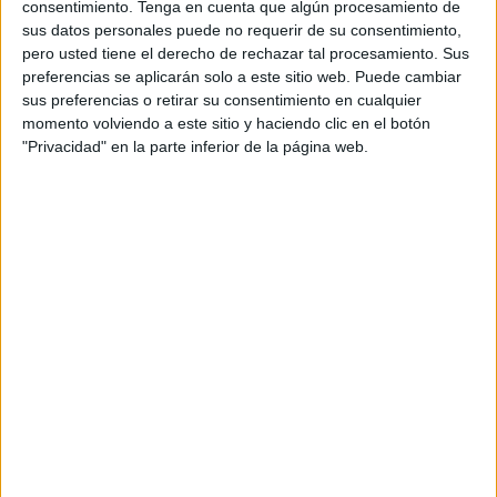
consentimiento.
Tenga en cuenta que algún procesamiento de
Qué es lo que pasó
sus datos personales puede no requerir de su consentimiento,
pero usted tiene el derecho de rechazar tal procesamiento. Sus
En sentencia, se considera probado que la víctima acudió
preferencias se aplicarán solo a este sitio web. Puede cambiar
sus preferencias o retirar su consentimiento en cualquier
en
octubre de 2023
a una
gestoría de la Almadraba
momento volviendo a este sitio y haciendo clic en el botón
regentada por el acusado para
contratar un seguro
sobre
"Privacidad" en la parte inferior de la página web.
su vehículo Mercedes.
El ahora condenado, con la intención de obtener un ilícito
beneficio, le entregó una documentación que aparentaba
ser la póliza válida con la aseguradora. Por eso, el
denunciante pagó 417 euros por la póliza y 133 por los
trámites. Se produjo por tanto una estafa.
La referida
póliza había sido manipulada
informáticamente por el acusado o por una tercera
persona, si bien siempre con su conocimiento y
consentimiento, para aparentar que cubría el vehículo ya
que la póliza estaba asociada a una motocicleta modelo