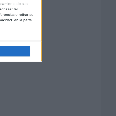
esamiento de sus
echazar tal
erencias o retirar su
vacidad" en la parte