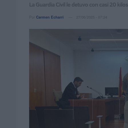
La Guardia Civil le detuvo con casi 20 ki
Por
Carmen Echarri
27/06/2025 - 07:24