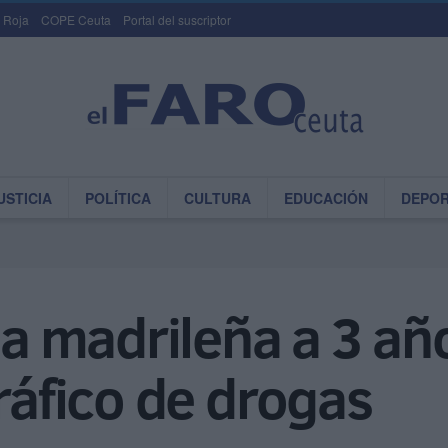
 Roja
COPE Ceuta
Portal del suscriptor
USTICIA
POLÍTICA
CULTURA
EDUCACIÓN
DEPO
 madrileña a 3 añ
tráfico de drogas