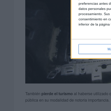
preferencias antes d
datos personales pue
procesamiento. Sus p
consentimiento en cu
inferior de la página
M
También
pierde el turismo
al haberse utilizado c
pública en su modalidad de notoria importancia.