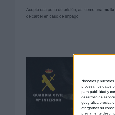
Aceptó esa pena de prisión, así como una
multa
de cárcel en caso de impago.
Nosotros y nuestro
procesamos datos per
para publicidad y co
desarrollo de servici
geográfica precisa e 
otorgarnos su conse
previamente descrito