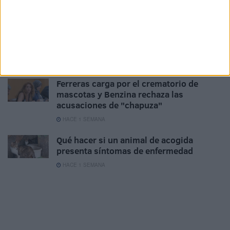
de Ceuta
HACE 4 DÍAS
Dos nadadores llegados de Marruecos
huyen tras alcanzar la Ribera
HACE 4 DÍAS
Ferreras carga por el crematorio de
mascotas y Benzina rechaza las
acusaciones de "chapuza"
HACE 1 SEMANA
Qué hacer si un animal de acogida
presenta síntomas de enfermedad
HACE 1 SEMANA