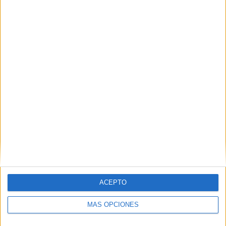
El Club Los Delfines logra la plata en K4 en la
'I Copa de España'
POR
MARÍA GARCÍA
15/04/2025
0
1
2
…
9
ACEPTO
MÁS OPCIONES