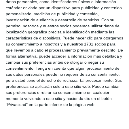
Los Delfines, a finales de agosto
datos personales, como identificadores únicos e información
estándar enviada por un dispositivo para publicidad y contenido
POR
DIEGO NARANJO
03/08/2025
0
personalizado, medición de publicidad y contenido,
La Ciudad apoya el centro de piragüismo con
investigación de audiencia y desarrollo de servicios.
Con su
220.000 euros
permiso, nosotros y nuestros socios podemos utilizar datos de
localización geográfica precisa e identificación mediante las
POR
BEATRIZ MARTÍNEZ
24/06/2025
0
características de dispositivos. Puede hacer clic para otorgarnos
El centro de tecnificación de piragüismo ya
su consentimiento a nosotros y a nuestros 1731 socios para
tiene constructora
que llevemos a cabo el procesamiento previamente descrito. De
forma alternativa, puede acceder a información más detallada y
POR
JUAN RUZ
22/06/2025
0
cambiar sus preferencias antes de otorgar o negar su
La ciencia tras los delfines y tortugas varados
consentimiento.
Tenga en cuenta que algún procesamiento de
sus datos personales puede no requerir de su consentimiento,
POR
MARÍA VALVERDE
11/06/2025
0
pero usted tiene el derecho de rechazar tal procesamiento. Sus
preferencias se aplicarán solo a este sitio web. Puede cambiar
Sara Ouzande, oro en Szeged en la Copa del
sus preferencias o retirar su consentimiento en cualquier
Mundo de piragüismo
momento volviendo a este sitio y haciendo clic en el botón
POR
FERNANDO MORCILLO
17/05/2025
0
"Privacidad" en la parte inferior de la página web.
La reforma energética de Los Delfines costará
un millón de euros
POR
JUAN RUZ
28/04/2025
0