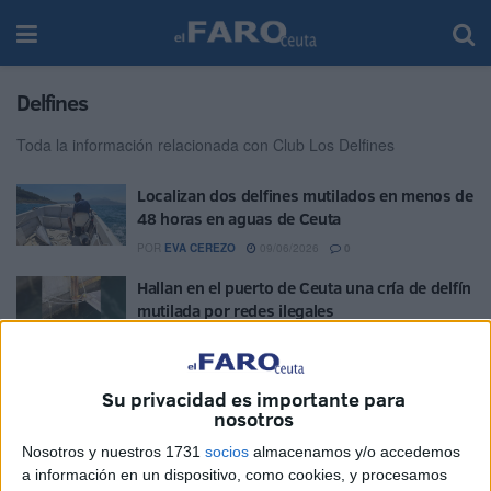
Delfines
Toda la información relacionada con Club Los Delfines
Localizan dos delfines mutilados en menos de
48 horas en aguas de Ceuta
POR
EVA CEREZO
09/06/2026
0
Hallan en el puerto de Ceuta una cría de delfín
mutilada por redes ilegales
POR
DIEGO NARANJO
25/02/2026
0
Luz verde a las obras en ‘Los Delfines’ tras
Su privacidad es importante para
confirmar la viabilidad económica
nosotros
POR
DIEGO NARANJO
14/09/2025
0
Nosotros y nuestros 1731
socios
almacenamos y/o accedemos
Las obras en las instalaciones de piragüismo
a información en un dispositivo, como cookies, y procesamos