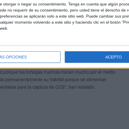
e otorgar o negar su consentimiento.
Tenga en cuenta que algún proc
de no requerir de su consentimiento, pero usted tiene el derecho de r
referencias se aplicarán solo a este sitio web. Puede cambiar sus pref
alquier momento volviendo a este sitio y haciendo clic en el botón "Pri
 web.
ÁS OPCIONES
ACEPTO
ad porque las tortugas marinas hacen mucho por el medio
ndo permanentemente su hábitat porque se alimentan
entales para la captura de CO2”, han relatado.