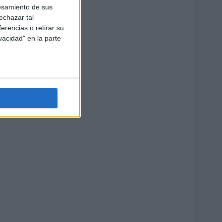
esamiento de sus
echazar tal
erencias o retirar su
vacidad" en la parte