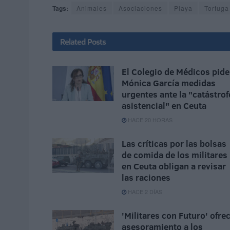
Tags:
Animales
Asociaciones
Playa
Tortuga
Related
Posts
El Colegio de Médicos pide
Mónica García medidas
urgentes ante la "catástrof
asistencial" en Ceuta
HACE 20 HORAS
Las críticas por las bolsas
de comida de los militares
en Ceuta obligan a revisar
las raciones
HACE 2 DÍAS
'Militares con Futuro' ofre
asesoramiento a los