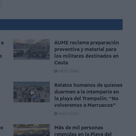
 a
AUME reclama preparación
preventiva y material para
e
los militares destinados en
Ceuta
HACE 2 DÍAS
Relatos humanos de quienes
duermen a la intemperie en
la playa del Trampolín: “No
volveremos a Marruecos”
HACE 4 DÍAS
ce
Más de mil personas
retenidas en la Playa del