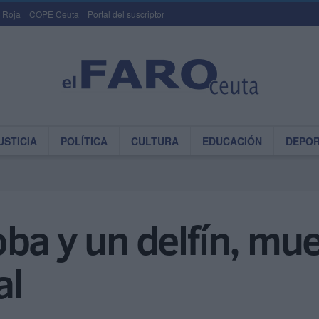
 Roja
COPE Ceuta
Portal del suscriptor
USTICIA
POLÍTICA
CULTURA
EDUCACIÓN
DEPO
ba y un delfín, mue
al