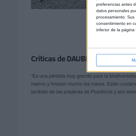
preferencias antes d
datos personales pue
procesamiento. Sus p
consentimiento en cu
inferior de la página
Críticas de DAUBMA
M
“Es una pérdida muy grande para la biodiversid
marino y limpian mucho los mares. Están cuida
también de las praderas de Posidonia y son elem