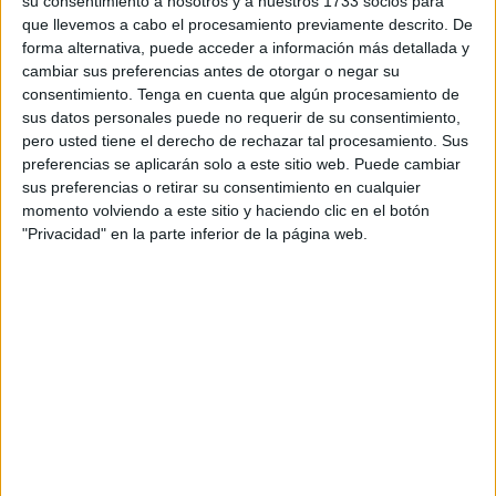
su consentimiento a nosotros y a nuestros 1733 socios para
cantidad fija mensual de 262 euros, ya que “la
que llevemos a cabo el procesamiento previamente descrito. De
modificación tiene unas repercusiones imprevisibles que
forma alternativa, puede acceder a información más detallada y
más allá de afectar a las empresas podría tener efectos
cambiar sus preferencias antes de otorgar o negar su
negativos directos sobre el pago del plus de vinculación a
consentimiento.
Tenga en cuenta que algún procesamiento de
sus datos personales puede no requerir de su consentimiento,
los trabajadores de los sectores beneficiarios, como el
pero usted tiene el derecho de rechazar tal procesamiento. Sus
Comercio y
la Hostelería
, entre otros”.
preferencias se aplicarán solo a este sitio web. Puede cambiar
sus preferencias o retirar su consentimiento en cualquier
El Real Decreto-ley de medidas urgentes en materia de
momento volviendo a este sitio y haciendo clic en el botón
incentivos a la contratación laboral y mejora de la
"Privacidad" en la parte inferior de la página web.
protección social de las personas artistas prevé el
desmantelamiento del marco de bonificaciones
establecido en 2015 y sustituir a partir del 1 de septiembre
el descuento del 50% vigente por un importe fijo de 262
euros al mes limitado a trabajadores con una relación
laboral indefinida y condicionado al seguimiento de
acciones formativas de 20 horas al año.
Patronal y sindicatos acordaron que los empleados de los