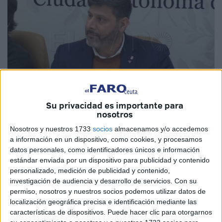
Su privacidad es importante para
Imagen de Archivo
nosotros
Nosotros y nuestros 1733
socios
almacenamos y/o accedemos
a información en un dispositivo, como cookies, y procesamos
datos personales, como identificadores únicos e información
El secretario general de
Ceuta Ya!
, Mohamed Mustafa, ha
estándar enviada por un dispositivo para publicidad y contenido
personalizado, medición de publicidad y contenido,
mostrado este miércoles su “gran preocupación” por el
investigación de audiencia y desarrollo de servicios.
Con su
cambio en el sistema de bonificaciones
en las cuotas
permiso, nosotros y nuestros socios podemos utilizar datos de
empresariales a la
Seguridad Social
vigente que proyecta
localización geográfica precisa e identificación mediante las
la legislación que prevé el cambio del 50% actual por una
características de dispositivos. Puede hacer clic para otorgarnos