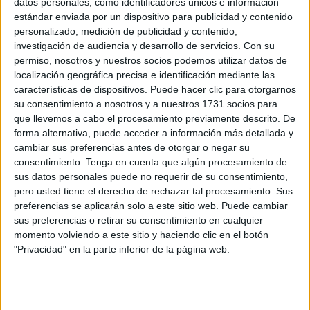
datos personales, como identificadores únicos e información
estándar enviada por un dispositivo para publicidad y contenido
El Gobierno de Vivas dice seguir esperando a
personalizado, medición de publicidad y contenido,
Exteriores para ayudar a Gaza
investigación de audiencia y desarrollo de servicios.
Con su
POR
GONZALO TESTA
12/05/2024
4
permiso, nosotros y nuestros socios podemos utilizar datos de
localización geográfica precisa e identificación mediante las
El 'K-Onset' parte hacia Marsella tras reparar
características de dispositivos. Puede hacer clic para otorgarnos
la grieta del vertido
su consentimiento a nosotros y a nuestros 1731 socios para
POR
GONZALO TESTA
12/05/2024
0
que llevemos a cabo el procesamiento previamente descrito. De
forma alternativa, puede acceder a información más detallada y
La Ciudad licitará por 6 millones la gestión de
cambiar sus preferencias antes de otorgar o negar su
su hotel 20 años
consentimiento.
Tenga en cuenta que algún procesamiento de
POR
GONZALO TESTA
12/05/2024
5
sus datos personales puede no requerir de su consentimiento,
pero usted tiene el derecho de rechazar tal procesamiento. Sus
Deu deja el PP antes de sentarse en el
preferencias se aplicarán solo a este sitio web. Puede cambiar
banquillo por deportar menores
sus preferencias o retirar su consentimiento en cualquier
POR
GONZALO TESTA
11/05/2024
8
momento volviendo a este sitio y haciendo clic en el botón
"Privacidad" en la parte inferior de la página web.
CCOO acusa a Trace de vengarse de la
municipalización con sus afiliados
POR
GONZALO TESTA
10/05/2024
5