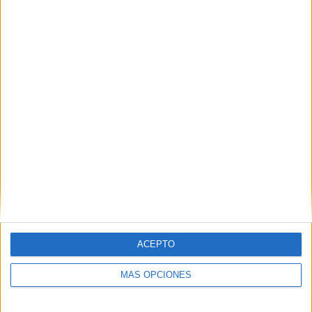
La Ciudad vaciará los bajos de ‘La Esperanza’
para una obra integral
POR
GONZALO TESTA
10/05/2024
6
1
2
…
357
ACEPTO
MÁS OPCIONES