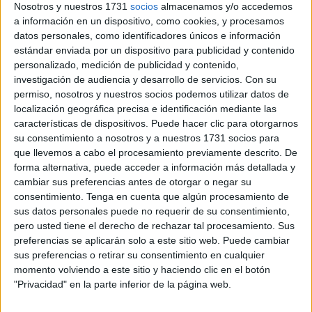
género
, un dato que pone en evidencia el relativo
bajo
Nosotros y nuestros 1731
socios
almacenamos y/o accedemos
impacto de este problema en la ciudad en
a información en un dispositivo, como cookies, y procesamos
datos personales, como identificadores únicos e información
comparación con otras regiones
del país.
estándar enviada por un dispositivo para publicidad y contenido
personalizado, medición de publicidad y contenido,
Estos 265 casos activos
sometidos a seguimiento
investigación de audiencia y desarrollo de servicios.
Con su
policial
suponen un aumento del 4,8 por ciento respecto al
permiso, nosotros y nuestros socios podemos utilizar datos de
mismo mes del año anterior, según datos estadísticos el
localización geográfica precisa e identificación mediante las
departamento que dirige Fernando Grande-Marlaska.
características de dispositivos. Puede hacer clic para otorgarnos
su consentimiento a nosotros y a nuestros 1731 socios para
De ese total, 193 mujeres cuentan con protección policial
que llevemos a cabo el procesamiento previamente descrito. De
forma alternativa, puede acceder a información más detallada y
activa al presentar algún nivel de riesgo, siendo el más
cambiar sus preferencias antes de otorgar o negar su
frecuente el riesgo bajo, con 133 casos. Otros 57 casos
consentimiento.
Tenga en cuenta que algún procesamiento de
están clasificados como riesgo medio, tres como alto y
sus datos personales puede no requerir de su consentimiento,
ninguno como extremo.
pero usted tiene el derecho de rechazar tal procesamiento. Sus
preferencias se aplicarán solo a este sitio web. Puede cambiar
En concreto, a 31 de junio de este año en el cómputo
sus preferencias o retirar su consentimiento en cualquier
momento volviendo a este sitio y haciendo clic en el botón
nacional hay un total de 103.782 casos activos por
"Privacidad" en la parte inferior de la página web.
violencia de género
en el Sistema VioGén
.