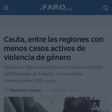
Ceuta, entre las regiones con
menos casos activos de
violencia de género
Según los datos recogidos en el Sistema VioGén
del Ministerio de Interior, a la ciudad le
corresponden 265 casos
Por
Paola Pérez Cuenda
16/07/2025 - 08:16