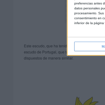
preferencias antes d
datos personales pue
procesamiento. Sus p
consentimiento en cu
inferior de la página
Este escudo, que ha tenido distintas versiones a l
M
escudo de Portugal, que también está adornado c
dispuestos de manera similar.