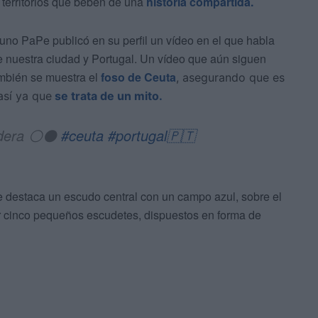
territorios que beben de una
historia compartida.
uno PaPe publicó en su perfil un vídeo en el que habla
re nuestra ciudad y Portugal. Un vídeo que aún siguen
mbién se muestra el
foso de Ceuta
, asegurando que es
así ya que
se trata de un mito.
ndera ⚪️⚫️
#ceuta
#portugal🇵🇹
 destaca un escudo central con un campo azul, sobre el
 cinco pequeños escudetes, dispuestos en forma de