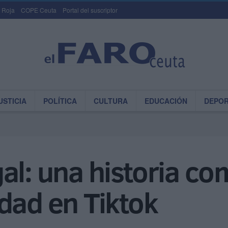
 Roja
COPE Ceuta
Portal del suscriptor
USTICIA
POLÍTICA
CULTURA
EDUCACIÓN
DEPO
al: una historia c
dad en Tiktok