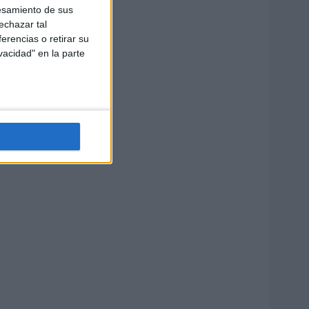
esamiento de sus
echazar tal
erencias o retirar su
vacidad" en la parte