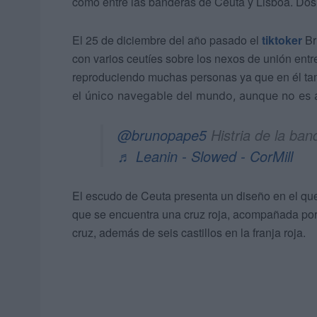
como entre las banderas de Ceuta y Lisboa. Dos 
El 25 de diciembre del año pasado el
tiktoker
Br
con varios ceutíes sobre los nexos de unión ent
reproduciendo muchas personas ya que en él ta
el único navegable del mundo, aunque no es 
@brunopape5
Histria de la ba
♬ Leanin - Slowed - CorMill
El escudo de Ceuta presenta un diseño en el que
que se encuentra una cruz roja, acompañada por
cruz, además de seis castillos en la franja roja.