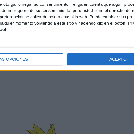
e otorgar o negar su consentimiento.
Tenga en cuenta que algún proc
de no requerir de su consentimiento, pero usted tiene el derecho de r
referencias se aplicarán solo a este sitio web. Puede cambiar sus pref
alquier momento volviendo a este sitio y haciendo clic en el botón "Pri
 web.
o largo de los siglos, tiene una clara reminiscencia al
ÁS OPCIONES
ACEPTO
on la misma franja roja, así como con cinco escudetes