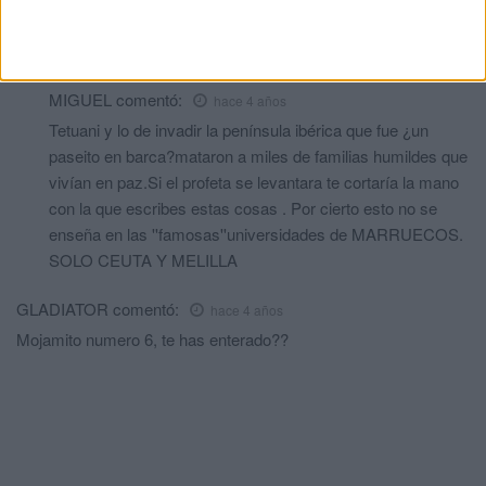
Los árabes más de lo mismo, colonialistas en tierras
berberiscas, como los romanos, griegos...
MIGUEL
comentó:
hace 4 años
Tetuani y lo de invadir la península ibérica que fue ¿un
paseito en barca?mataron a miles de familias humildes que
vivían en paz.Si el profeta se levantara te cortaría la mano
con la que escribes estas cosas . Por cierto esto no se
enseña en las ''famosas''universidades de MARRUECOS.
SOLO CEUTA Y MELILLA
GLADIATOR
comentó:
hace 4 años
Mojamito numero 6, te has enterado??