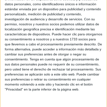
datos personales, como identificadores únicos e información
entenderían los acontecimientos posteriores como el 1492
estándar enviada por un dispositivo para publicidad y contenido
o las grandes expediciones de la vuelta al mundo del siglo
personalizado, medición de publicidad y contenido,
XVI así como las tensiones territoriales que marcaron
investigación de audiencia y desarrollo de servicios.
Con su
aquella época histórica. La contienda ceutí fue el germen
permiso, nosotros y nuestros socios podemos utilizar datos de
localización geográfica precisa e identificación mediante las
de las batallas que librarían las potencias europeas por
características de dispositivos. Puede hacer clic para otorgarnos
conquistar continentes como África, América o Asia.
su consentimiento a nosotros y a nuestros 1733 socios para
que llevemos a cabo el procesamiento previamente descrito. De
forma alternativa, puede acceder a información más detallada y
cambiar sus preferencias antes de otorgar o negar su
consentimiento.
Tenga en cuenta que algún procesamiento de
sus datos personales puede no requerir de su consentimiento,
pero usted tiene el derecho de rechazar tal procesamiento. Sus
preferencias se aplicarán solo a este sitio web. Puede cambiar
sus preferencias o retirar su consentimiento en cualquier
momento volviendo a este sitio y haciendo clic en el botón
"Privacidad" en la parte inferior de la página web.