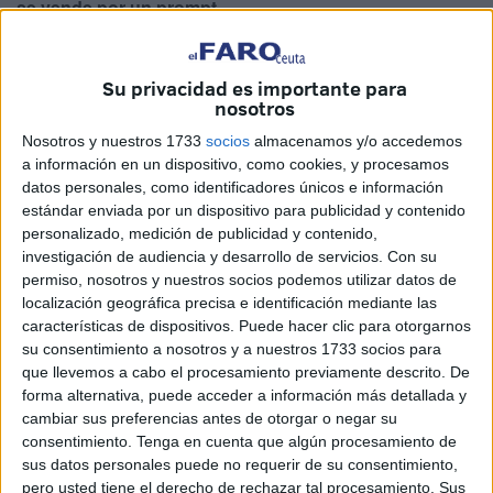
se vende por un prompt
.
El mito del "todos usamos IA"
Su privacidad es importante para
nosotros
Uno de los puntos más calientes del vídeo es el
zasca
Nosotros y nuestros 1733
socios
almacenamos y/o accedemos
monumental
a quienes afirman que todos los carteles
a información en un dispositivo, como cookies, y procesamos
presentados al concurso de Ceuta tenían algún rastro de
datos personales, como identificadores únicos e información
inteligencia artificial.
"Mentira, no, no y no", sentencia
estándar enviada por un dispositivo para publicidad y contenido
Fran en su respuesta
. El diseñador asegura que ni su
personalizado, medición de publicidad y contenido,
investigación de audiencia y desarrollo de servicios.
Con su
obra ni la de su amigo (que quedó en segundo puesto)
permiso, nosotros y nuestros socios podemos utilizar datos de
tienen rastro de algoritmos generativos y se ofrece a
localización geográfica precisa e identificación mediante las
demostrarlo si hace falta.
características de dispositivos. Puede hacer clic para otorgarnos
su consentimiento a nosotros y a nuestros 1733 socios para
El matiz de Fran:
una cosa es usar la IA para traducir un
que llevemos a cabo el procesamiento previamente descrito. De
mail si no sabes inglés
y otra muy distinta es usarla para
forma alternativa, puede acceder a información más detallada y
ganar un concurso artístico de diseño.
cambiar sus preferencias antes de otorgar o negar su
consentimiento.
Tenga en cuenta que algún procesamiento de
Algo que contrasta con la realidad del sector: defender el
sus datos personales puede no requerir de su consentimiento,
pero usted tiene el derecho de rechazar tal procesamiento. Sus