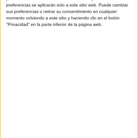
uso de estas herramientas en televisión pública como si
preferencias se aplicarán solo a este sitio web. Puede cambiar
fuera la norma es, para muchos creadores, una
forma de
sus preferencias o retirar su consentimiento en cualquier
denostar un trabajo
que requiere años de formación y
momento volviendo a este sitio y haciendo clic en el botón
estudio.
"Privacidad" en la parte inferior de la página web.
¿Quién es realmente el autor? El
dilema del prompt