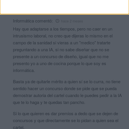
no el mejor resultado sigue siendo esfuerzo y algo que se
valora, te podría decir que incluso se echa en falta.
Informática
comentó:
hace 2 meses
Hay que adaptarse a los tiempos, pero no caer en un
intrusismo laboral, no creo que dijeras lo mismo en el
campo de la sanidad si vieras a un "medico" tratarte
preguntando a una IA, si no sabe diseñar que no se
presente a un concurso de diseño, igual que no me
presento yo a uno de cocina porque lo que soy es
informática.
Basta ya de quitarle mérito a quien sí se lo curra, no tiene
sentido hacer un concurso donde se pide que se pueda
demostrar autoria del cartel cuando le puedes pedir a la IA
que te lo haga y te quedas tan pancho.
Si lo que quieren es dar premios a dedo que se dejen de
concursos y que directamente se lo pidan a quien sea el
cartel.