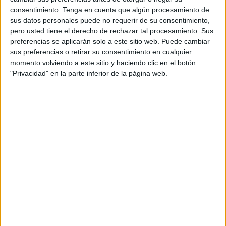
El Almagro estuvo a un partido de ser equipo de primera
consentimiento.
Tenga en cuenta que algún procesamiento de
división el año pasado, pero la AD Ceuta pasó por encima
sus datos personales puede no requerir de su consentimiento,
de sus rivales en la final del playoff.
pero usted tiene el derecho de rechazar tal procesamiento. Sus
preferencias se aplicarán solo a este sitio web. Puede cambiar
Primer tiempo
sus preferencias o retirar su consentimiento en cualquier
momento volviendo a este sitio y haciendo clic en el botón
"Privacidad" en la parte inferior de la página web.
El
CD Camoens
empezó el partido a imponer su ley y
dictaminar el resultado en los primeros veinte minutos
de juego
. En el minuto 7, Daia Antonigni ya anotó el
primer gol naranja. Un centro chut es mal despejado por la
defensa manchega y entró en la portería como gol en
propia meta.
Tres minutos después, una gran combinación de las
jugadoras de Ceuta dejó sola a Sofía Valero frente a la
portera rival.
Definió de lujo y puso dos goles para el
Camoens
en el casillero
.
Sin apenas tiempo de reacción, las naranjas metieron el