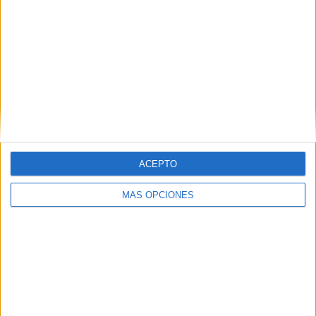
caballa en racha.
Tags:
Club Deportivo Camoens
deportes
Fútbol-sala
Related
Posts
La contracrónica del Ceuta-Málaga:
Faltan fichajes, pero sobran los motivos
para ilusionarse
ACEPTO
HACE 8 HORAS
MÁS OPCIONES
La AD Ceuta conquista el XII Trofeo de
Feria (2-1)
HACE 1 DÍA
Aplazado el amistoso entre el Ittihad de
Tánger y el FC Barcelona
HACE 2 DÍAS