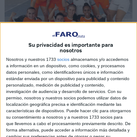
Su privacidad es importante para
nosotros
Imagen cedida
Nosotros y nuestros 1733
socios
almacenamos y/o accedemos
a información en un dispositivo, como cookies, y procesamos
datos personales, como identificadores únicos e información
estándar enviada por un dispositivo para publicidad y contenido
El
Club Deportivo Camoens
visitaba Almagro para
personalizado, medición de publicidad y contenido,
investigación de audiencia y desarrollo de servicios.
Con su
medirse a las manchegas en una nueva jornada de la
permiso, nosotros y nuestros socios podemos utilizar datos de
Segunda División Femenina.
El equipo naranja se iba a
localización geográfica precisa e identificación mediante las
imponer por 2-3
.
características de dispositivos. Puede hacer clic para otorgarnos
su consentimiento a nosotros y a nuestros 1733 socios para
El equipo de Ceuta iba a seguir con su buena racha de
que llevemos a cabo el procesamiento previamente descrito. De
victorias en una de las canchas más difíciles de su grupo.
forma alternativa, puede acceder a información más detallada y
cambiar sus preferencias antes de otorgar o negar su