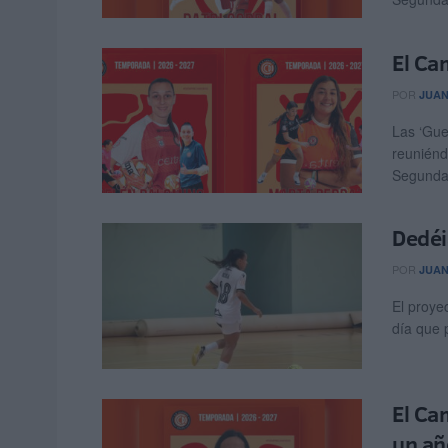
El Ca
POR
JUAN
Las ‘Gue
reuniénd
Segunda 
Dedéi
POR
JUAN
El proye
día que p
El Ca
un añ