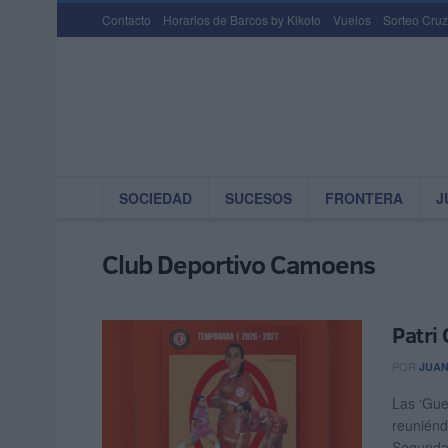
Contacto
Horarios de Barcos by Kikoto
Vuelos
Sorteo Cruz
SOCIEDAD
SUCESOS
FRONTERA
J
Club Deportivo Camoens
Patri
POR
JUAN
Las ‘Gue
reuniénd
Segunda 