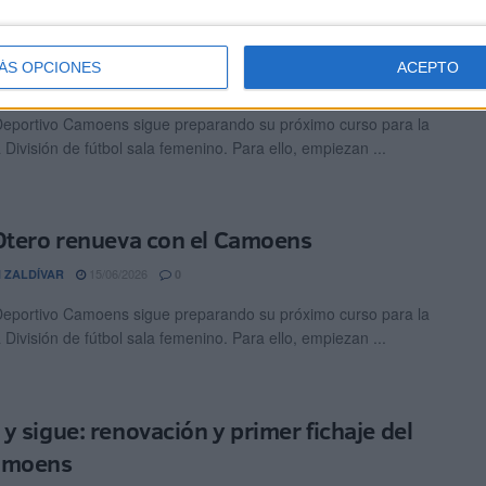
Ahmed renueva con el Camoens
ÁS OPCIONES
ACEPTO
16/06/2026
 ZALDÍVAR
0
Deportivo Camoens sigue preparando su próximo curso para la
División de fútbol sala femenino. Para ello, empiezan ...
Otero renueva con el Camoens
15/06/2026
 ZALDÍVAR
0
Deportivo Camoens sigue preparando su próximo curso para la
División de fútbol sala femenino. Para ello, empiezan ...
y sigue: renovación y primer fichaje del
amoens