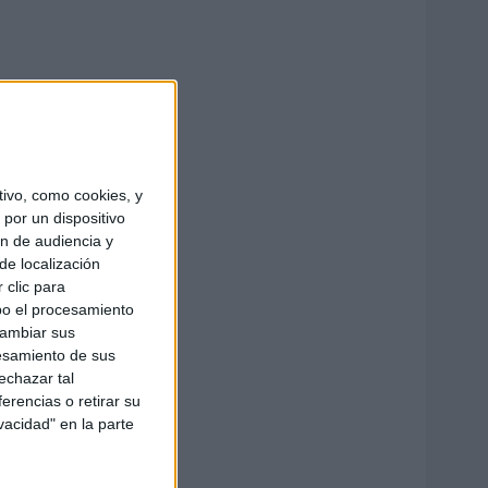
ivo, como cookies, y
por un dispositivo
ón de audiencia y
de localización
 clic para
bo el procesamiento
cambiar sus
esamiento de sus
echazar tal
erencias o retirar su
vacidad" en la parte