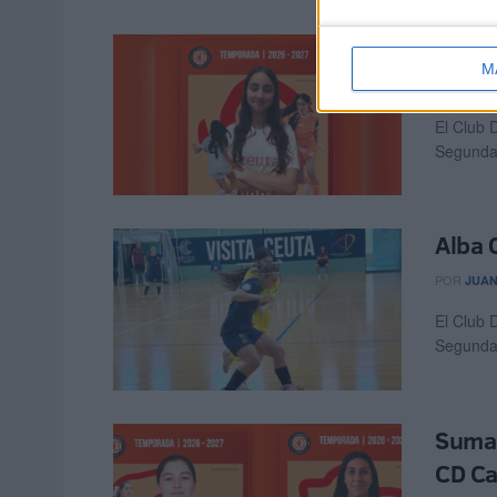
Nora 
M
POR
JUAN
El Club 
Segunda 
Alba 
POR
JUAN
El Club 
Segunda 
Suma 
CD C