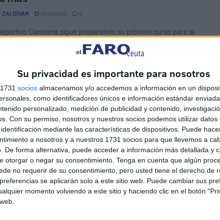
26/06/2026
 ZALDÍVAR
0
Deportivo Camoens sigue preparando su próximo curso para la
División de fútbol sala femenino. Para ello, empiezan ...
greso más esperado: Tamiris vuelve al
Su privacidad es importante para nosotros
ens
s 1731
socios
almacenamos y/o accedemos a información en un disposit
sonales, como identificadores únicos e información estándar enviada 
19/06/2026
OKS BEALL
0
ntenido personalizado, medición de publicidad y contenido, investigaci
e siempre volvemos al lugar donde fuimos felices, y Tamiris
os.
Con su permiso, nosotros y nuestros socios podemos utilizar datos 
o ha decidido regresar al equipo en el que ...
identificación mediante las características de dispositivos. Puede hacer
ntimiento a nosotros y a nuestros 1731 socios para que llevemos a ca
. De forma alternativa, puede acceder a información más detallada y 
 Rojo: "Sientes que te pesa un poquito
e otorgar o negar su consentimiento.
Tenga en cuenta que algún proc
ue cualquier otra camiseta"
de no requerir de su consentimiento, pero usted tiene el derecho de r
referencias se aplicarán solo a este sitio web. Puede cambiar sus pref
18/06/2026
OKS BEALL
1
alquier momento volviendo a este sitio y haciendo clic en el botón "Pri
 web.
te de Ceuta está sustentado en un presente exitoso, aunque
 ambición hacia el futuro que le pertenece ...