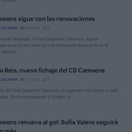
moens sigue con las renovaciones
09/07/2026
 ZALDÍVAR
0
rreras Naranjas’, el Club Deportivo Camoens, siguen
ose para formar parte de una temporada ilusionante en la
División ...
a Reis, nuevo fichaje del CD Camoens
03/07/2026
 ZALDÍVAR
0
cto del Club Deportivo Camoens va cogiendo más forma a cada
asa. Entre renovaciones y fichajes, el ...
moens renueva al gol: Sofía Valero seguirá
o más