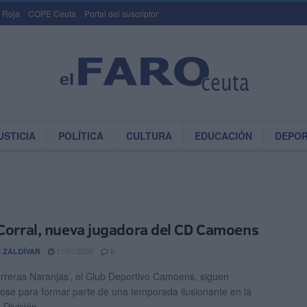
 Roja
COPE Ceuta
Portal del suscriptor
USTICIA
POLÍTICA
CULTURA
EDUCACIÓN
DEPO
 Corral, nueva jugadora del CD Camoens
11/07/2026
 ZALDÍVAR
0
rreras Naranjas’, el Club Deportivo Camoens, siguen
ose para formar parte de una temporada ilusionante en la
División ...