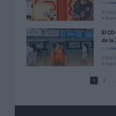
POR
JUAN
El Club 
la Segund
El CD
de la
POR
JUAN
El Club 
la Segund
1
2