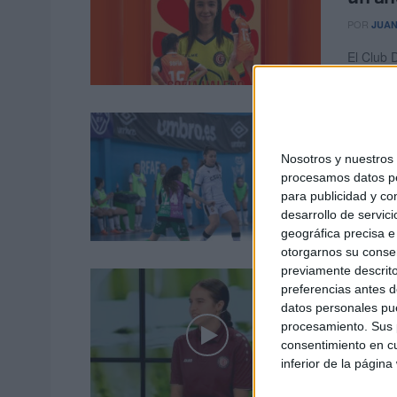
POR
JUAN
El Club 
Segunda 
El re
Camo
Nosotros y nuestro
procesamos datos per
POR
BRO
para publicidad y co
Dicen qu
desarrollo de servici
Conceiça
geográfica precisa e 
otorgarnos su conse
previamente descrito
Rocío
preferencias antes d
más q
datos personales pue
procesamiento. Sus p
POR
BRO
consentimiento en cu
inferior de la página
El depor
mira con