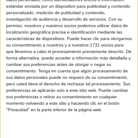
estándar enviada por un dispositivo para publicidad y contenido
Abel Vallejo renueva con el CD Puerto
personalizado, medición de publicidad y contenido,
POR
JOSÉ L. ECHARRI
28/07/2026
0
investigación de audiencia y desarrollo de servicios.
Con su
permiso, nosotros y nuestros socios podemos utilizar datos de
Deportivo UA Ceutí: Abel De Los Santos
localización geográfica precisa e identificación mediante las
renueva un año más
características de dispositivos. Puede hacer clic para otorgarnos
su consentimiento a nosotros y a nuestros 1731 socios para
POR
JOSÉ L. ECHARRI
27/07/2026
1
que llevemos a cabo el procesamiento previamente descrito. De
Jhennif Karonlay, nuevo fichaje del Ceuta
forma alternativa, puede acceder a información más detallada y
femenino
cambiar sus preferencias antes de otorgar o negar su
consentimiento.
Tenga en cuenta que algún procesamiento de
POR
JUAN ZALDÍVAR
24/07/2026
0
sus datos personales puede no requerir de su consentimiento,
Dani, nuevo fichaje del CD Puerto
pero usted tiene el derecho de rechazar tal procesamiento. Sus
preferencias se aplicarán solo a este sitio web. Puede cambiar
POR
JUAN ZALDÍVAR
24/07/2026
0
sus preferencias o retirar su consentimiento en cualquier
momento volviendo a este sitio y haciendo clic en el botón
Yulaibi renueva una temporada más con el CD
"Privacidad" en la parte inferior de la página web.
Puerto Atlético
POR
JOSÉ L. ECHARRI
23/07/2026
1
Greta Maretti, nueva incorporación del Ceuta
Femenino