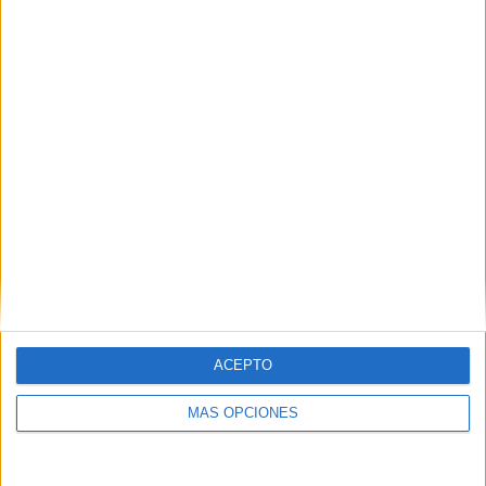
POR
JOSÉ L. ECHARRI
22/07/2026
0
1
2
…
450
ACEPTO
MÁS OPCIONES