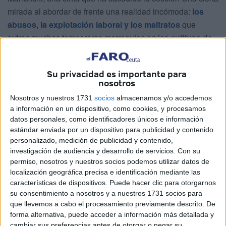
mirada al abordar de frente una realidad incómoda:
los
abusos, la explotación laboral y los maltratos
que
sufren muchas temporeras marroquíes en los
cultivos de
fresas del sur de España.
La película, coproducida entre varios países y con
Su privacidad es importante para
nosotros
participación española, sigue la historia de
Hasna
,
interpretada por la actriz marroquí
Nisrin Erradi
, una mujer
Nosotros y nuestros 1731
socios
almacenamos y/o accedemos
a información en un dispositivo, como cookies, y procesamos
que abandona por primera vez Marruecos para trabajar en
datos personales, como identificadores únicos e información
los invernaderos andaluces durante la campaña agrícola.
estándar enviada por un dispositivo para publicidad y contenido
Lo que comienza como
la promesa de una oportunidad
personalizado, medición de publicidad y contenido,
laboral
acaba convirtiéndose en una experiencia marcada
investigación de audiencia y desarrollo de servicios.
Con su
permiso, nosotros y nuestros socios podemos utilizar datos de
por la precariedad, el miedo y la vulnerabilidad.
localización geográfica precisa e identificación mediante las
características de dispositivos. Puede hacer clic para otorgarnos
Junto a otras trabajadoras, como el personaje de Meriem
su consentimiento a nosotros y a nuestros 1731 socios para
—interpretado por
Hajar Graigaa
—, la protagonista
que llevemos a cabo el procesamiento previamente descrito. De
descubre un sistema en el que muchas
temporeras
forma alternativa, puede acceder a información más detallada y
quedan expuestas a
situaciones de explotación y
cambiar sus preferencias antes de otorgar o negar su