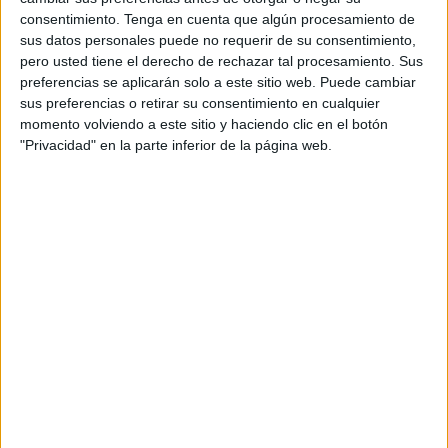
consentimiento.
Tenga en cuenta que algún procesamiento de
abusos
que, según refleja la película, se producen bajo
sus datos personales puede no requerir de su consentimiento,
una preocupante sensación de impunidad.
pero usted tiene el derecho de rechazar tal procesamiento. Sus
preferencias se aplicarán solo a este sitio web. Puede cambiar
Una historia que obliga a mirar una
sus preferencias o retirar su consentimiento en cualquier
momento volviendo a este sitio y haciendo clic en el botón
realidad incómoda
"Privacidad" en la parte inferior de la página web.
La película no solo ha llamado la atención por su
contenido social, sino también por la forma en la que
construye sus personajes y retrata las complejas
relaciones de poder que se generan en estos entornos
laborales.
La actriz española
Itsaso Arana
, que interpreta a una
abogada que ayuda a las trabajadoras a denunciar los
abusos, explicó en declaraciones a EFE que el filme
aborda
“una de tantas realidades complicadas a las
que nos mantenemos un poco ciegos o