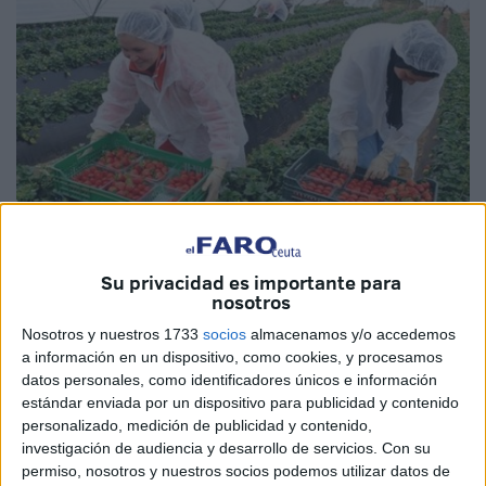
Su privacidad es importante para
Imagen de archivo
nosotros
Nosotros y nuestros 1733
socios
almacenamos y/o accedemos
a información en un dispositivo, como cookies, y procesamos
datos personales, como identificadores únicos e información
Con la llegada de la temporada agrícola 2025 en España,
estándar enviada por un dispositivo para publicidad y contenido
las
trabajadoras temporeras marroquíes
están a punto
personalizado, medición de publicidad y contenido,
investigación de audiencia y desarrollo de servicios.
Con su
de empezar su viaje para trabajar en los campos. Ante
permiso, nosotros y nuestros socios podemos utilizar datos de
esto, la Federación de Derechos de la Mujer ha hecho un