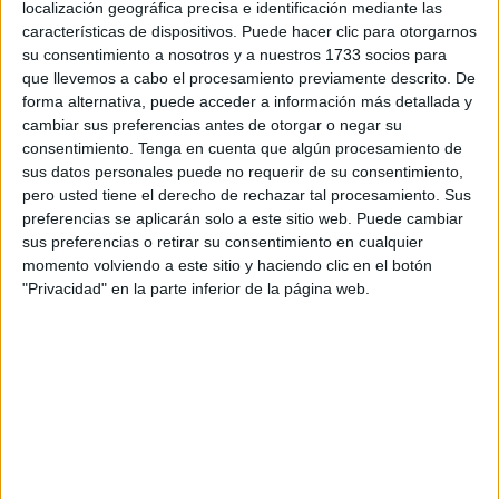
localización geográfica precisa e identificación mediante las
nuevo llamamiento para exigir mejoras en sus condiciones
características de dispositivos. Puede hacer clic para otorgarnos
laborales y de vida, con el objetivo de garantizar que
su consentimiento a nosotros y a nuestros 1733 socios para
que llevemos a cabo el procesamiento previamente descrito. De
puedan trabajar con dignidad y sin que se vean
forma alternativa, puede acceder a información más detallada y
vulnerados sus derechos. En este sentido, la organización
cambiar sus preferencias antes de otorgar o negar su
ha subrayado que es necesario seguir trabajando para
consentimiento.
Tenga en cuenta que algún procesamiento de
ofrecer un entorno de trabajo seguro y justo para estas
sus datos personales puede no requerir de su consentimiento,
pero usted tiene el derecho de rechazar tal procesamiento. Sus
mujeres.
preferencias se aplicarán solo a este sitio web. Puede cambiar
sus preferencias o retirar su consentimiento en cualquier
A pesar de que, en comparación con años anteriores, las
momento volviendo a este sitio y haciendo clic en el botón
condiciones laborales de las temporeras han mejorado, la
"Privacidad" en la parte inferior de la página web.
Federación asegura que aún queda mucho por hacer.
Aunque las violaciones de derechos que se registraron en
el pasado se han reducido, la organización considera que
los avances conseguidos no son suficientes. Es
fundamental hacer un seguimiento más exhaustivo y
reforzar las medidas para evitar que se repitan abusos.
Samira Mouhia, presidenta de la Federación, ha