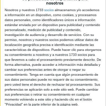
nosotros
El
proyecto internacional WAFIRA II
, una iniciativa que
vincula la migración circular con el desarrollo económico
Nosotros y nuestros 1733
socios
almacenamos y/o accedemos
en origen, avanza en la
provincia de Huelva
con la
a información en un dispositivo, como cookies, y procesamos
datos personales, como identificadores únicos e información
participación de
225 mujeres temporeras
, que han
estándar enviada por un dispositivo para publicidad y contenido
comenzado a transformar sus aspiraciones personales en
personalizado, medición de publicidad y contenido,
planes de negocio
viables que ejecutarán
a su regreso a
investigación de audiencia y desarrollo de servicios.
Con su
Marruecos
.
permiso, nosotros y nuestros socios podemos utilizar datos de
localización geográfica precisa e identificación mediante las
Bajo el lema de convertir el trabajo estacional en una
características de dispositivos. Puede hacer clic para otorgarnos
su consentimiento a nosotros y a nuestros 1733 socios para
oportunidad de futuro, las aulas de formación se han
que llevemos a cabo el procesamiento previamente descrito. De
convertido estos días en un hervidero de ideas.
"Yo voy a
forma alternativa, puede acceder a información más detallada y
montar una tienda de ropa",
afirma a
EFE
una de las
cambiar sus preferencias antes de otorgar o negar su
alumnas.
"Quiero vender la bisutería que diseño",
consentimiento.
Tenga en cuenta que algún procesamiento de
sus datos personales puede no requerir de su consentimiento,
añade otra.
pero usted tiene el derecho de rechazar tal procesamiento. Sus
preferencias se aplicarán solo a este sitio web. Puede cambiar
Desde la
cría de ganado para la venta de leche
hasta la
sus preferencias o retirar su consentimiento en cualquier
ampliación de pequeñas panaderías locales
, las metas
momento volviendo a este sitio y haciendo clic en el botón
son diversas, pero todas comparten un denominador
"Privacidad" en la parte inferior de la página web.