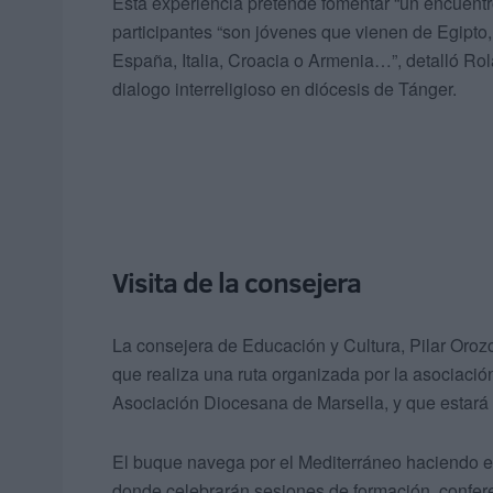
Esta experiencia pretende fomentar “un encuentro
participantes “son jóvenes que vienen de Egipto,
España, Italia, Croacia o Armenia…”, detalló Ro
dialogo interreligioso en diócesis de Tánger.
Visita de la consejera
La consejera de Educación y Cultura, Pilar Oroz
que realiza una ruta organizada por la asociaci
Asociación Diocesana de Marsella, y que estará 
El buque navega por el Mediterráneo haciendo esc
donde celebrarán sesiones de formación, conferen