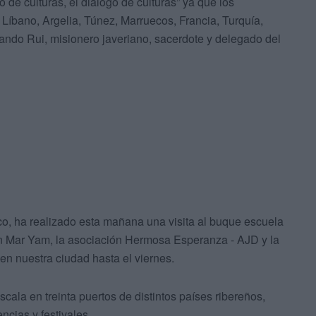
 de culturas, el dialogo de culturas” ya que los
 Líbano, Argelia, Túnez, Marruecos, Francia, Turquía,
lando Rui, misionero javeriano, sacerdote y delegado del
co, ha realizado esta mañana una visita al buque escuela
ón Mar Yam, la asociación Hermosa Esperanza - AJD y la
en nuestra ciudad hasta el viernes.
ala en treinta puertos de distintos países ribereños,
cias y festivales.