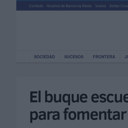
Contacto
Horarios de Barcos by Kikoto
Vuelos
Sorteo Cruz
SOCIEDAD
SUCESOS
FRONTERA
J
El buque escue
para fomentar 