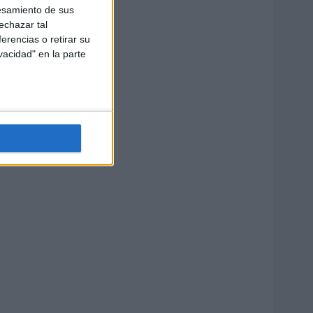
esamiento de sus
echazar tal
erencias o retirar su
vacidad" en la parte