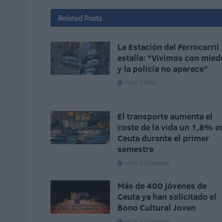
Related
Posts
La Estación del Ferrocarril
estalla: "Vivimos con mied
y la policía no aparece"
HACE 2 DÍAS
El transporte aumenta el
coste de la vida un 1,8% e
Ceuta durante el primer
semestre
HACE 2 SEMANAS
Más de 400 jóvenes de
Ceuta ya han solicitado el
Bono Cultural Joven
HACE 2 SEMANAS