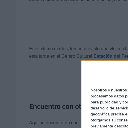
Este mismo martes, tenían previsto una visita a l
esta tarde en el Centro Cultural
Estación del Fer
Nosotros y nuestro
procesamos datos per
para publicidad y co
Encuentro con otros jóvenes ceut
desarrollo de servici
geográfica precisa e 
otorgarnos su conse
Aquí se encontrarán con diez jóvenes cristianos,
previamente descrito