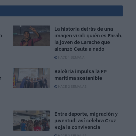
La historia detrás de una
o
imagen viral: quién es Farah,
la joven de Larache que
alcanzó Ceuta a nado
HACE 1 SEMANA
Baleària impulsa la FP
n
marítima sostenible
HACE 2 SEMANAS
Entre deporte, migración y
juventud: así celebra Cruz
Roja la convivencia
HACE 2 SEMANAS