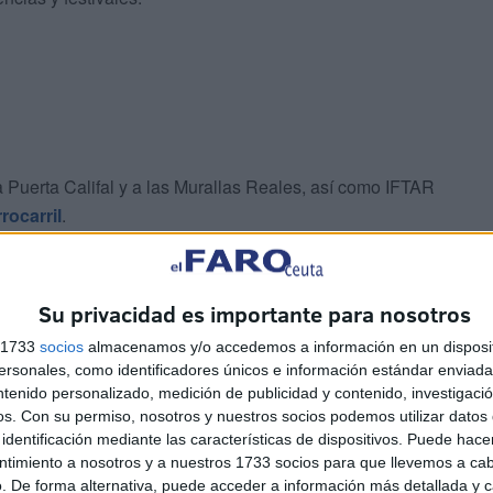
a Puerta Califal y a las Murallas Reales, así como IFTAR
rocarril
.
Su privacidad es importante para nosotros
s 1733
socios
almacenamos y/o accedemos a información en un disposit
sonales, como identificadores únicos e información estándar enviada 
ntenido personalizado, medición de publicidad y contenido, investigaci
íes de diferentes religiones
os.
Con su permiso, nosotros y nuestros socios podemos utilizar datos 
identificación mediante las características de dispositivos. Puede hacer
ntimiento a nosotros y a nuestros 1733 socios para que llevemos a ca
 diez
musulmanes
, seis
hindúes
y otros
. De forma alternativa, puede acceder a información más detallada y 