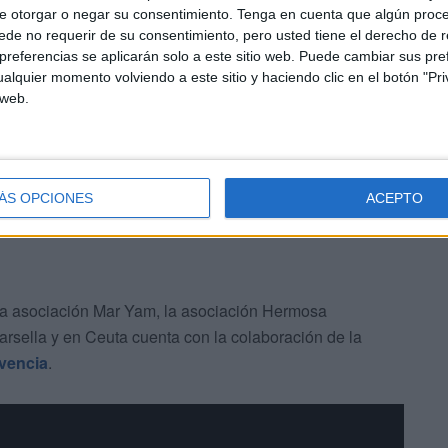
conocer a los navegantes la multiculturalidad de la
e otorgar o negar su consentimiento.
Tenga en cuenta que algún proc
de no requerir de su consentimiento, pero usted tiene el derecho de r
referencias se aplicarán solo a este sitio web. Puede cambiar sus pref
alquier momento volviendo a este sitio y haciendo clic en el botón "Pri
eca donde tendrán una dinámica de grupo para descubrir
 web.
 otro y qué les enseña esto, una visita a los templos
 a
Tetuán
, entre otras cosas, antes de su partida.
ÁS OPCIONES
ACEPTO
́ la asociación Mar Yam, la asociación Hermosa
sella y en Ceuta cuenta con la colaboración de la
vencia
.