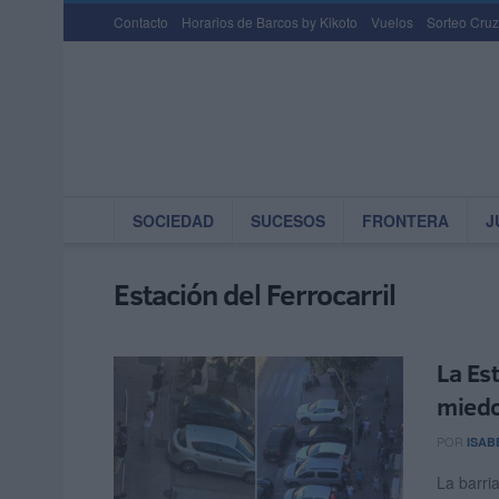
Contacto
Horarios de Barcos by Kikoto
Vuelos
Sorteo Cruz
SOCIEDAD
SUCESOS
FRONTERA
J
Estación del Ferrocarril
La Est
miedo
POR
ISAB
La barri