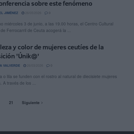
onferencia sobre este fenómeno
26/05/2026
EL JIMÉNEZ
0
o miércoles 3 de junio, a las 19.00 horas, el Centro Cultural
 de Ferrocarril de Ceuta acogerá la ...
lleza y color de mujeres ceutíes de la
ición 'Únik@'
26/03/2026
A VALVERDE
0
a o lila se funden con el rostro al natural de diecisiete mujeres
 A través de los ...
…
21
Siguiente