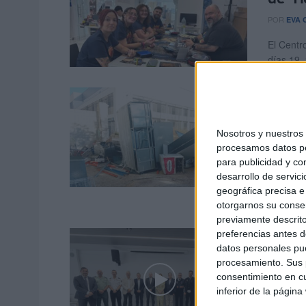
POR
EVA 
El Centro
días 19, 
Denun
elect
Nosotros y nuestro
felina
procesamos datos per
POR
PAL
para publicidad y co
desarrollo de servici
La barri
geográfica precisa e 
rincones
otorgarnos su conse
previamente descrito
Deleg
preferencias antes d
datos personales pue
solid
procesamiento. Sus p
consentimiento en cu
POR
DIEG
inferior de la página
La Deleg