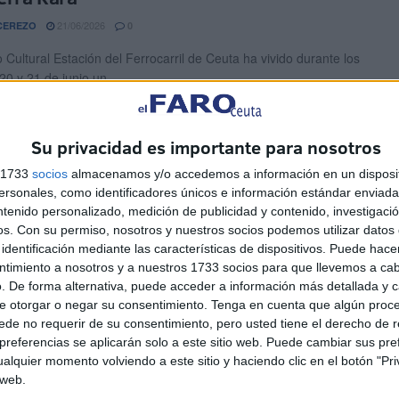
21/06/2026
CEREZO
0
 Cultural Estación del Ferrocarril de Ceuta ha vivido durante los
20 y 21 de junio un ...
cian un vertido ilegal de
Su privacidad es importante para nosotros
rodomésticos y chatarra junto a la colonia
s 1733
socios
almacenamos y/o accedemos a información en un disposit
 de la Estación
sonales, como identificadores únicos e información estándar enviada 
14/06/2026
OMA ABAD
1
ntenido personalizado, medición de publicidad y contenido, investigaci
os.
Con su permiso, nosotros y nuestros socios podemos utilizar datos 
ada de la Estación albergaba hasta hace poco uno de los
identificación mediante las características de dispositivos. Puede hacer
 más cuidados de su entorno: un solar ...
ntimiento a nosotros y a nuestros 1733 socios para que llevemos a ca
. De forma alternativa, puede acceder a información más detallada y 
ación homenajea el compromiso y la
e otorgar o negar su consentimiento.
Tenga en cuenta que algún proc
de no requerir de su consentimiento, pero usted tiene el derecho de r
aridad con la Medalla de Protección Civil
referencias se aplicarán solo a este sitio web. Puede cambiar sus pref
alquier momento volviendo a este sitio y haciendo clic en el botón "Pri
09/06/2026
O NARANJO
0
 web.
ación del Gobierno en Ceuta reconoció este martes la labor de