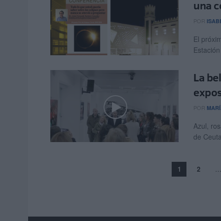
una c
POR
ISAB
El próxim
Estación
La be
expos
POR
MARÍ
Azul, ros
de Ceuta.
1
2