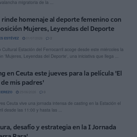
valancha migratoria de la ...
 rinde homenaje al deporte femenino con
posición Mujeres, Leyendas del Deporte
01/07/2026
ES ESTÉVEZ
2
o Cultural Estación del Ferrocarril acoge desde este miércoles la
n 'Mujeres, Leyendas del Deporte', una iniciativa que llega ...
g en Ceuta este jueves para la película 'El
 de mis padres'
25/06/2026
CEREZO
0
ves Ceuta vive una jornada intensa de casting en la Estación el
il desde las 11:00 y hasta las ...
ura, desafío y estrategia en la I Jornada
erra Rara'