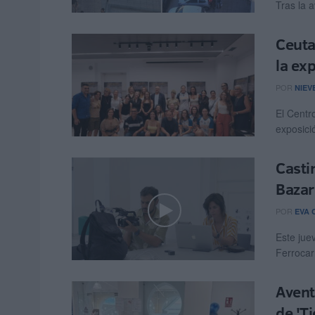
Tras la a
Ceuta
la ex
POR
NIEV
El Centr
exposició
Castin
Bazar
POR
EVA 
Este jue
Ferrocarr
Avent
de 'Ti