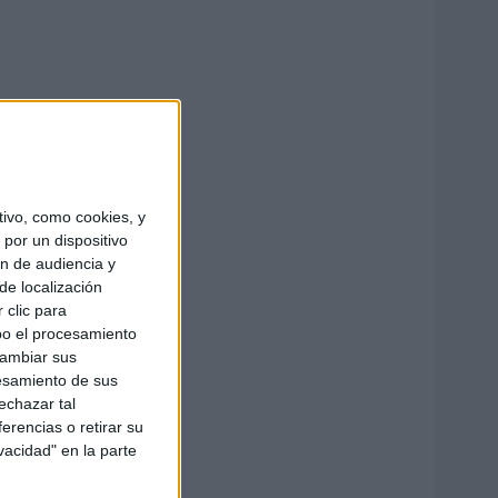
ivo, como cookies, y
por un dispositivo
ón de audiencia y
de localización
 clic para
bo el procesamiento
cambiar sus
esamiento de sus
echazar tal
erencias o retirar su
vacidad" en la parte