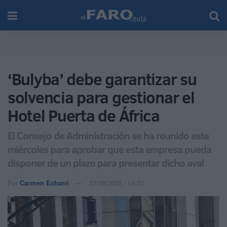
‘Bulyba’ debe garantizar su
solvencia para gestionar el
Hotel Puerta de África
El Consejo de Administración se ha reunido este
miércoles para aprobar que esta empresa pueda
disponer de un plazo para presentar dicho aval
Por
Carmen Echarri
27/08/2025 - 14:37