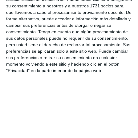
su consentimiento a nosotros y a nuestros 1731 socios para
para
acreditar su solvencia en 10 días
.
que llevemos a cabo el procesamiento previamente descrito. De
forma alternativa, puede acceder a información más detallada y
Así lo había concretado en rueda de prensa el responsable
cambiar sus preferencias antes de otorgar o negar su
de Turismo, Comercio y Deporte, Nicola Cecchi,
consentimiento.
Tenga en cuenta que algún procesamiento de
recalcando que
se trasladará a la Mesa de Contratación
sus datos personales puede no requerir de su consentimiento,
la solicitud de pedir a ‘Bulyba’ ese plazo para
presentar
pero usted tiene el derecho de rechazar tal procesamiento. Sus
aval-garantía
para la obra que hay que hacer según lo
preferencias se aplicarán solo a este sitio web. Puede cambiar
sus preferencias o retirar su consentimiento en cualquier
recogido en el pliego de condiciones.
momento volviendo a este sitio y haciendo clic en el botón
"Privacidad" en la parte inferior de la página web.
Este viernes, ha puntualizado Cecchi, se celebra dicha
Mesa, y “
si la empresa entrega el aval o garantía
hipotecaria
de solvencia económica, ‘Bulyba’
se quedará
con la adjudicación
”.
‘Hotelias’, descartada
En la reunión del
Consejo de Administración
celebrada
poco después de esa comparecencia,
se ha aprobado
,