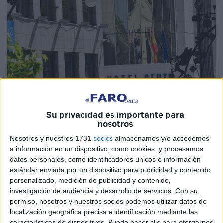
Su privacidad es importante para
Imagen de archivo
nosotros
Nosotros y nuestros 1731
socios
almacenamos y/o accedemos
a información en un dispositivo, como cookies, y procesamos
datos personales, como identificadores únicos e información
La adjudicación del
Hotel Puerta de África
, en Ceuta,
estándar enviada por un dispositivo para publicidad y contenido
personalizado, medición de publicidad y contenido,
debe resolverse en los próximos días toda vez que
se ha
investigación de audiencia y desarrollo de servicios.
Con su
llevado a Consejo de Administración
la propuesta para
permiso, nosotros y nuestros socios podemos utilizar datos de
permitir, según informe de Intervención y Secretaría
localización geográfica precisa e identificación mediante las
General, que
la empresa Bulyba
tenga otra oportunidad
características de dispositivos. Puede hacer clic para otorgarnos