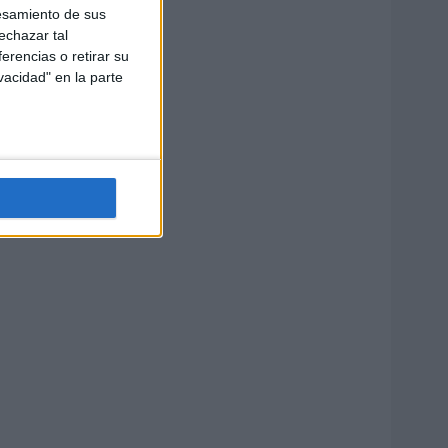
esamiento de sus
echazar tal
erencias o retirar su
vacidad" en la parte