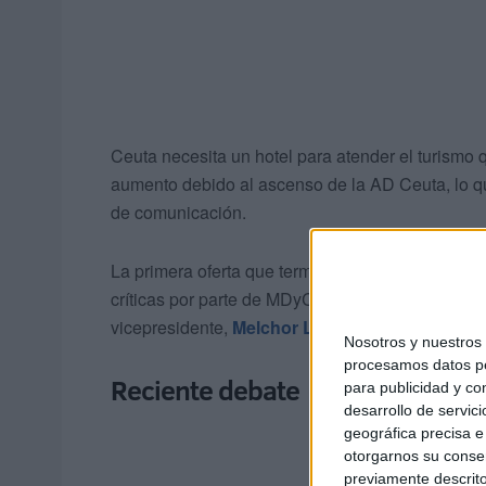
Ceuta necesita un hotel para atender el turismo 
aumento debido al ascenso de la AD Ceuta, lo q
de comunicación.
La primera oferta que terminó rechazada fue la
críticas por parte de MDyC, sobre todo por el conf
vicepresidente,
Melchor León
.
Nosotros y nuestro
procesamos datos per
Reciente debate
para publicidad y co
desarrollo de servici
geográfica precisa e 
otorgarnos su conse
previamente descrito