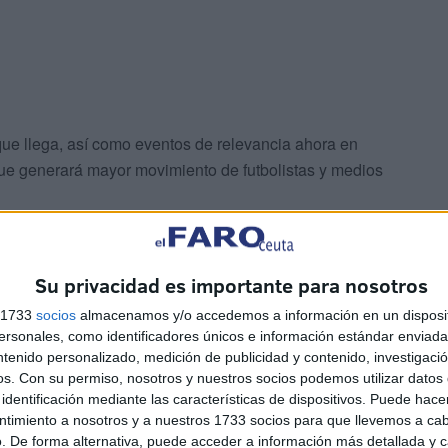
que llega, así como eventos de relevancia ahora en
ue generará mayor movimiento de futbolistas y medios
 de la empresa Heracles Gaming, que generó muchas
licto de interés que había con la figura del
Su privacidad es importante para nosotros
s 1733
socios
almacenamos y/o accedemos a información en un disposit
sonales, como identificadores únicos e información estándar enviada 
ntenido personalizado, medición de publicidad y contenido, investigaci
os.
Con su permiso, nosotros y nuestros socios podemos utilizar datos 
identificación mediante las características de dispositivos. Puede hacer
ntimiento a nosotros y a nuestros 1733 socios para que llevemos a ca
. De forma alternativa, puede acceder a información más detallada y 