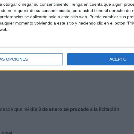
e otorgar o negar su consentimiento.
Tenga en cuenta que algún proc
de no requerir de su consentimiento, pero usted tiene el derecho de r
referencias se aplicarán solo a este sitio web. Puede cambiar sus pref
alquier momento volviendo a este sitio y haciendo clic en el botón "Pri
to a preguntas del Grupo Socialista.
 web.
i explicó que
se encuentra en
proceso de
es con el grupo socialista en la primera oferta
ceso
.
ÁS OPCIONES
ACEPTO
 desde que “el
día 3 de enero se procede a la licitación
 hotel.