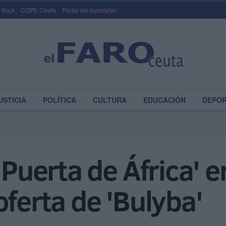
 Roja
COPE Ceuta
Portal del suscriptor
USTICIA
POLÍTICA
CULTURA
EDUCACIÓN
DEPO
'Puerta de África' en
oferta de 'Bulyba'