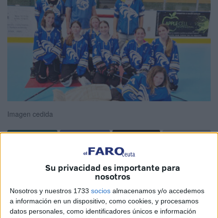
Imagen cedida
El
Bulldogs Hockey Club Ceuta
sigue exportando
Su privacidad es importante para
cantera con jugadores de gran nivel a diferentes clubes de
nosotros
la península reivindicando la buena cantera que tiene
el
Nosotros y nuestros 1733
socios
almacenamos y/o accedemos
club que dirige Juan Antonio Vera ‘Nani’.
a información en un dispositivo, como cookies, y procesamos
datos personales, como identificadores únicos e información