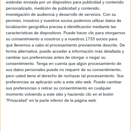
El pasado sábado se desplazaron a la localidad
estándar enviada por un dispositivo para publicidad y contenido
costasoleña de Fuengirola
las jugadoras de Fuengirola
personalizado, medición de publicidad y contenido,
investigación de audiencia y desarrollo de servicios.
Con su
Lions Celia, María y Estefanía
así como el jugador de
permiso, nosotros y nuestros socios podemos utilizar datos de
Marbella Piratas, Robert
, todos
pertenecientes a la
localización geográfica precisa e identificación mediante las
cantera
de Bulldogs Ceuta.
características de dispositivos. Puede hacer clic para otorgarnos
su consentimiento a nosotros y a nuestros 1733 socios para
Participación femenina caballa
que llevemos a cabo el procesamiento previamente descrito. De
forma alternativa, puede acceder a información más detallada y
cambiar sus preferencias antes de otorgar o negar su
Las chicas jugaron su primer encuentro a las 10:30
consentimiento.
Tenga en cuenta que algún procesamiento de
ante Lagartos Jaén HL
, encuentro que acabó con victoria
sus datos personales puede no requerir de su consentimiento,
de Fuengirola Lions 3-1, su segundo encuentro comenzó a
pero usted tiene el derecho de rechazar tal procesamiento. Sus
preferencias se aplicarán solo a este sitio web. Puede cambiar
las 14:30 y enfrentó a las chicas de
Fuengirola Lions con
sus preferencias o retirar su consentimiento en cualquier
las de Sevilla HL
. partido que acabó con victoria del
momento volviendo a este sitio y haciendo clic en el botón
equipo sevillano por 7-0.
"Privacidad" en la parte inferior de la página web.
Con el balance de una victoria y una derrota, las chicas de
Fuengirola Lions
jugarán el playoff
por el título de esta
nueva liga el 16 de mayo en el centro deportivo urbano