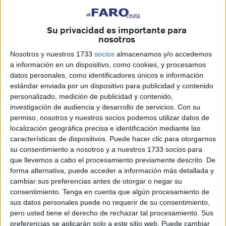
hockey a la que este miércoles
robaron todo su
equipamiento
.
Este periódico publicaba ayer miércoles
Su privacidad es importante para
que, a Cristina Cubillo –madre de la menor afectada– y a
nosotros
su familia,
les habían asaltado el coche donde tenían el
Nosotros y nuestros 1733
socios
almacenamos y/o accedemos
equipo de la niña
en la madrugada del miércoles en la
a información en un dispositivo, como cookies, y procesamos
avenida Virgen de África de Ceuta.
datos personales, como identificadores únicos e información
estándar enviada por un dispositivo para publicidad y contenido
La niña pertenece al club Bulldogs Ceuta
y llevaba más
personalizado, medición de publicidad y contenido,
investigación de audiencia y desarrollo de servicios.
Con su
de un año practicando hockey. Su madre aseguraba que
permiso, nosotros y nuestros socios podemos utilizar datos de
este deporte se ha convertido en una
herramienta
localización geográfica precisa e identificación mediante las
esencial para el desarrollo personal y emocional
de la
características de dispositivos. Puede hacer clic para otorgarnos
menor con TEA, por lo que este material era algo muy
su consentimiento a nosotros y a nuestros 1733 socios para
que llevemos a cabo el procesamiento previamente descrito. De
importante para ella.
forma alternativa, puede acceder a información más detallada y
cambiar sus preferencias antes de otorgar o negar su
Lo que le había pasado a la pequeña de 8 años
no tardó
consentimiento.
Tenga en cuenta que algún procesamiento de
en llegar a oídos del club Bulldogs.
Juan Antonio Vera
,
sus datos personales puede no requerir de su consentimiento,
presidente del club, recibió una llamada de Cristina
pero usted tiene el derecho de rechazar tal procesamiento. Sus
Cubillo explicándole la situación.
preferencias se aplicarán solo a este sitio web. Puede cambiar