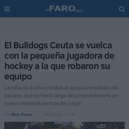
El Bulldogs Ceuta se vuelca
con la pequeña jugadora de
hockey a la que robaron su
equipo
La niña de 8 años recibió el apoyo inmediato del
equipo, que se hará cargo de proporcionarle un
nuevo material para poder jugar
Por
Mery Pavón
28/05/2026 - 11:39