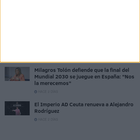
El Ceuta, a la espera de José Ángel
Jurado del Dépor
HACE 1 DÍA
Horario y dónde ver el XII Trofeo de
Feria: un Ceuta-Málaga para terminar la
pretemporada
HACE 1 DÍA
Milagros Tolón defiende que la final del
Mundial 2030 se juegue en España: "Nos
la merecemos"
HACE 2 DÍAS
El Imperio AD Ceuta renueva a Alejandro
Rodríguez
HACE 2 DÍAS