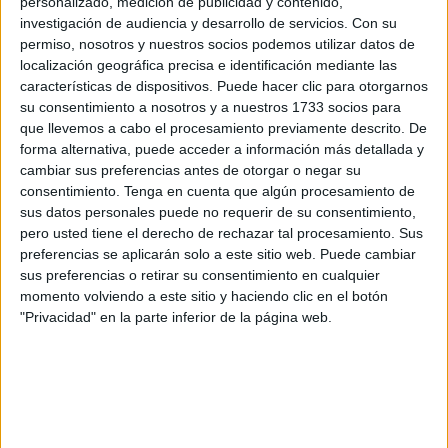
personalizado, medición de publicidad y contenido,
investigación de audiencia y desarrollo de servicios.
Con su
permiso, nosotros y nuestros socios podemos utilizar datos de
localización geográfica precisa e identificación mediante las
características de dispositivos. Puede hacer clic para otorgarnos
su consentimiento a nosotros y a nuestros 1733 socios para
que llevemos a cabo el procesamiento previamente descrito. De
forma alternativa, puede acceder a información más detallada y
cambiar sus preferencias antes de otorgar o negar su
consentimiento.
Tenga en cuenta que algún procesamiento de
sus datos personales puede no requerir de su consentimiento,
pero usted tiene el derecho de rechazar tal procesamiento. Sus
preferencias se aplicarán solo a este sitio web. Puede cambiar
sus preferencias o retirar su consentimiento en cualquier
momento volviendo a este sitio y haciendo clic en el botón
"Privacidad" en la parte inferior de la página web.
‘Nani’ también se ha referido a la convocatoria de
tres
jugadoras del Bulldogs con el Fuengirola Linos, Celia,
Estefanía y María
: “Como el equipo de infantiles no ha
podido jugar este año la liga porque no teníamos dinero
para registrar el equipo, lo que hicimos es llevar a los