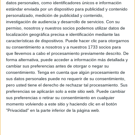
datos personales, como identificadores únicos e información
POR
JUAN ZALDÍVAR
22/03/2026
0
estándar enviada por un dispositivo para publicidad y contenido
Los “cachorros” de hockey siguen sumando
personalizado, medición de publicidad y contenido,
experiencias en Fuengirola pese a las
investigación de audiencia y desarrollo de servicios.
Con su
derrotas
permiso, nosotros y nuestros socios podemos utilizar datos de
localización geográfica precisa e identificación mediante las
POR
BROOKS BEALL
24/02/2026
0
características de dispositivos. Puede hacer clic para otorgarnos
El Hockey Bulldogs gana y termina la liga
su consentimiento a nosotros y a nuestros 1733 socios para
regular invicto
que llevemos a cabo el procesamiento previamente descrito. De
forma alternativa, puede acceder a información más detallada y
POR
JUAN ZALDÍVAR
18/01/2026
0
cambiar sus preferencias antes de otorgar o negar su
La cantera del Bulldgos brilla en liga andaluza
consentimiento.
Tenga en cuenta que algún procesamiento de
de hockey línea
sus datos personales puede no requerir de su consentimiento,
pero usted tiene el derecho de rechazar tal procesamiento. Sus
POR
JUAN ZALDÍVAR
12/01/2026
0
preferencias se aplicarán solo a este sitio web. Puede cambiar
Cinco ceutíes en la preselección de la
sus preferencias o retirar su consentimiento en cualquier
selección andaluza de Hockey
momento volviendo a este sitio y haciendo clic en el botón
"Privacidad" en la parte inferior de la página web.
POR
JUAN ZALDÍVAR
08/01/2026
0
El equipo infantil del Bulldogs Hockey vuelve
satisfecho de Sancti Petri