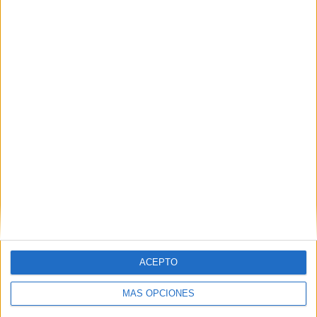
POR
JUAN ZALDÍVAR
01/12/2025
0
El Bulldogs Hockey Ceuta infantil se estrena
en Liga Andaluza
POR
FERNANDO MORCILLO
17/11/2025
0
1
2
…
9
ACEPTO
MÁS OPCIONES