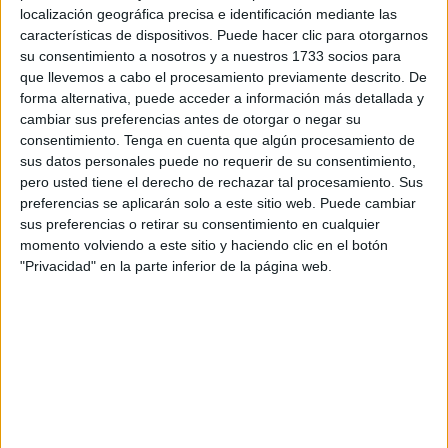
localización geográfica precisa e identificación mediante las
El primer partido de los caballas se disputó el sábado 16 a
características de dispositivos. Puede hacer clic para otorgarnos
las 10:30 de la mañana y les enfrentó a los Fuengirola
su consentimiento a nosotros y a nuestros 1733 socios para
Blues. En este primer partido los costasoleños le pusieron
que llevemos a cabo el procesamiento previamente descrito. De
forma alternativa, puede acceder a información más detallada y
las cosas difíciles a los ceutíes, si bien
los caballas
cambiar sus preferencias antes de otorgar o negar su
impusieron su juego y acabaron llevándose el partido
consentimiento.
Tenga en cuenta que algún procesamiento de
8-3.
sus datos personales puede no requerir de su consentimiento,
pero usted tiene el derecho de rechazar tal procesamiento. Sus
Esa misma tarde sin tiempo para disfrutar la victoria de los
preferencias se aplicarán solo a este sitio web. Puede cambiar
cuartos de final se midieron a Macacos HL a las 20:00 en
sus preferencias o retirar su consentimiento en cualquier
momento volviendo a este sitio y haciendo clic en el botón
las semifinales. En esta semifinal el juego desarrollado por
"Privacidad" en la parte inferior de la página web.
ambos clubes fue más rápido y físico con acciones en las
vallas que demostraban que ningún equipo daría su brazo
a torcer.
El partido llegó con empate a 3 a la prórroga.
La prórroga se jugó a gol de oro, siendo este conseguido
por el jugador del Bulldogs
Miguel Pileta con un slap
lejano
a la base del poste que desató la euforia en el