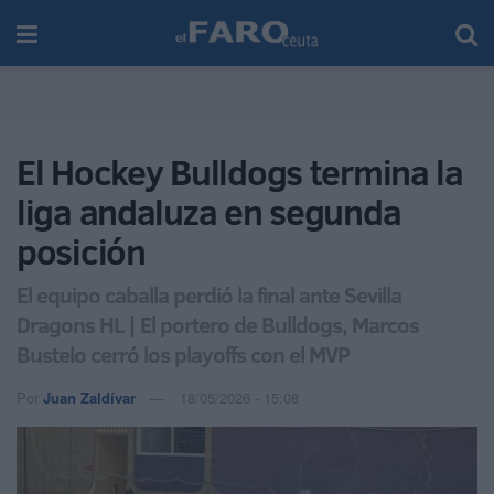
El Hockey Bulldogs termina la
liga andaluza en segunda
posición
El equipo caballa perdió la final ante Sevilla
Dragons HL | El portero de Bulldogs, Marcos
Bustelo cerró los playoffs con el MVP
Por
Juan Zaldívar
18/05/2026 - 15:08