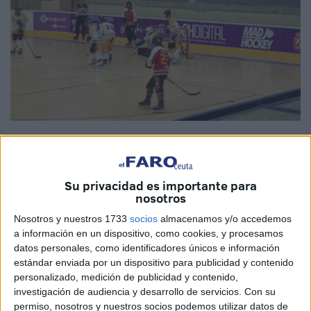
Imagen cedida
Su privacidad es importante para
nosotros
Este pasado fin de semana
el club de Ceuta de hockey
Nosotros y nuestros 1733
socios
almacenamos y/o accedemos
línea Bulldogs
se desplazó hasta el pabellón municipal
a información en un dispositivo, como cookies, y procesamos
La Salobreja de Jaén
para disputar el playoffs por el título
datos personales, como identificadores únicos e información
de la liga andaluza de hockey línea senior grupo B.
estándar enviada por un dispositivo para publicidad y contenido
personalizado, medición de publicidad y contenido,
Primeros partidos
investigación de audiencia y desarrollo de servicios.
Con su
permiso, nosotros y nuestros socios podemos utilizar datos de