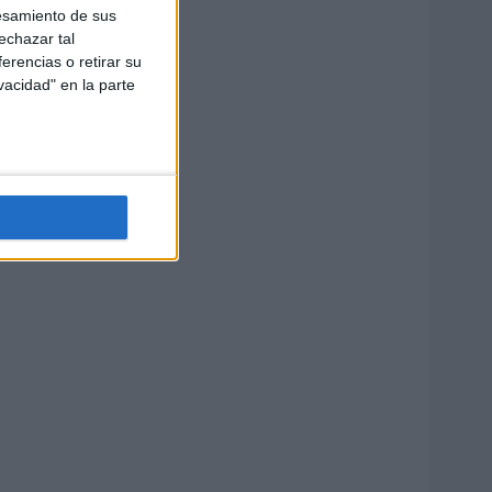
esamiento de sus
echazar tal
erencias o retirar su
vacidad" en la parte