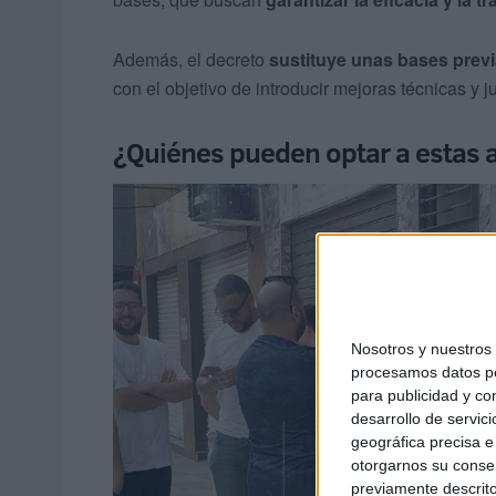
Además, el decreto
sustituye unas bases prev
con el objetivo de introducir mejoras técnicas y j
¿Quiénes pueden optar a estas 
Nosotros y nuestro
procesamos datos per
para publicidad y co
desarrollo de servici
geográfica precisa e 
otorgarnos su conse
previamente descrito