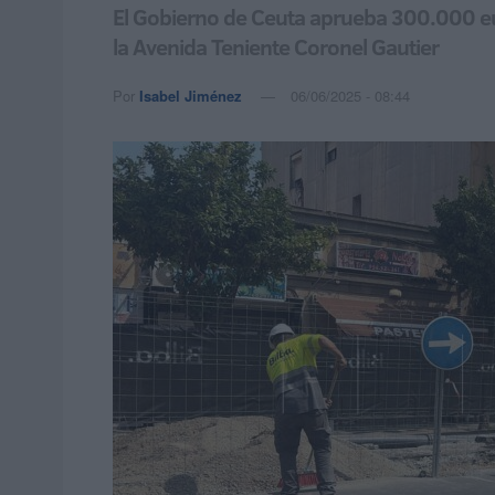
El Gobierno de Ceuta aprueba 300.000 eur
la Avenida Teniente Coronel Gautier
Por
Isabel Jiménez
06/06/2025 - 08:44