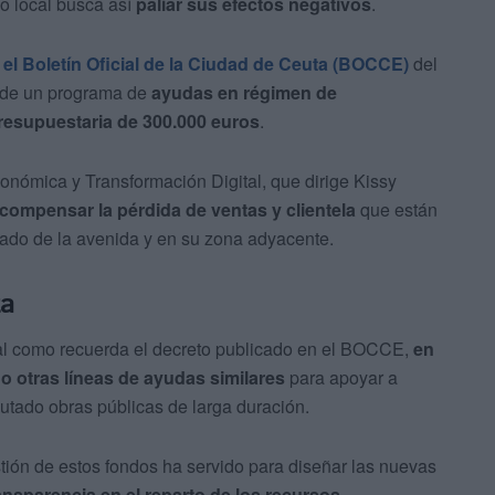
no local busca así
paliar sus efectos negativos
.
 el Boletín Oficial de la Ciudad de Ceuta (BOCCE)
del
ta de un programa de
ayudas en régimen de
resupuestaria de 300.000 euros
.
nómica y Transformación Digital, que dirige Kissy
ompensar la pérdida de ventas y clientela
que están
tado de la avenida y en su zona adyacente.
ta
al como recuerda el decreto publicado en el BOCCE,
en
o otras líneas de ayudas similares
para apoyar a
tado obras públicas de larga duración.
ión de estos fondos ha servido para diseñar las nuevas
transparencia en el reparto de los recursos
.