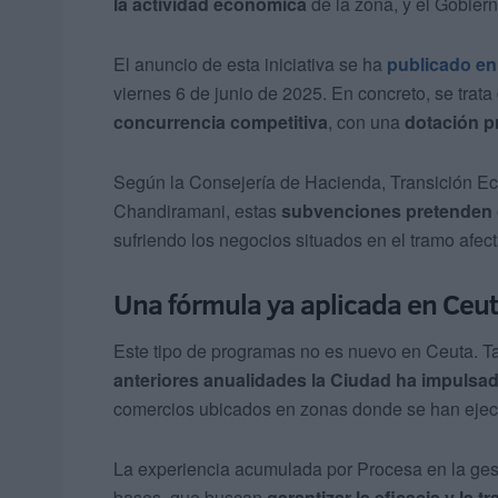
la actividad económica
de la zona, y el Gobier
El anuncio de esta iniciativa se ha
publicado en
viernes 6 de junio de 2025. En concreto, se tra
concurrencia competitiva
, con una
dotación p
Según la Consejería de Hacienda, Transición Eco
Chandiramani, estas
subvenciones pretenden c
sufriendo los negocios situados en el tramo afec
Una fórmula ya aplicada en Ceu
Este tipo de programas no es nuevo en Ceuta. T
anteriores anualidades la Ciudad ha impulsad
comercios ubicados en zonas donde se han ejecu
La experiencia acumulada por Procesa en la gest
bases, que buscan
garantizar la eficacia y la 