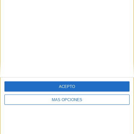
para situar la finalización “
a principios de verano
”.
Sin embargo, desde el PSOE consideran que el avance
actual de las obras hace difícil cumplir con ese nuevo
calendario.
ACEPTO
MÁS OPCIONES
“Esta promesa dista mucho de