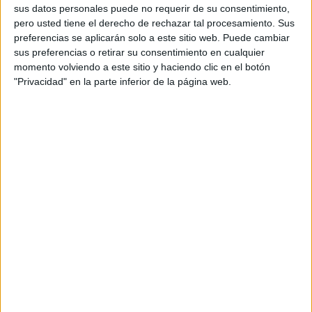
vecinos afectados
por la interrupción del servicio
sus datos personales puede no requerir de su consentimiento,
eléctrico.
pero usted tiene el derecho de rechazar tal procesamiento. Sus
preferencias se aplicarán solo a este sitio web. Puede cambiar
Según ha explicado la formación socialista en una nota de
sus preferencias o retirar su consentimiento en cualquier
prensa, el suministro quedó suspendido a partir de las 8:15
momento volviendo a este sitio y haciendo clic en el botón
"Privacidad" en la parte inferior de la página web.
horas y, según las informaciones recabadas por el partido,
la incidencia estaba relacionada con
trabajos para
reparar una avería en un cable de alta tensión
dañada
como consecuencia de la fuga de agua registrada el
pasado viernes 12 de junio.
De la misma manera lo confirmaba Frugui esta mañana a
El Faro, asegurando en torno a las 10:30 horas que los
técnicos
ya se dirigían a
reparar la avería
. Según ha
señalado, el corte de luz estaba
avisado desde este
sábado.
Críticas del PSOE