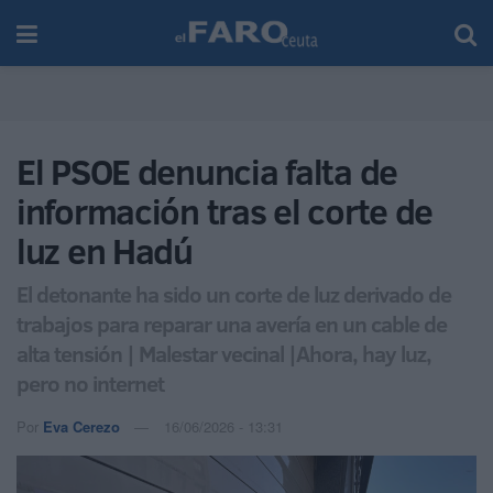
El PSOE denuncia falta de
información tras el corte de
luz en Hadú
El detonante ha sido un corte de luz derivado de
trabajos para reparar una avería en un cable de
alta tensión | Malestar vecinal |Ahora, hay luz,
pero no internet
Por
Eva Cerezo
16/06/2026 - 13:31