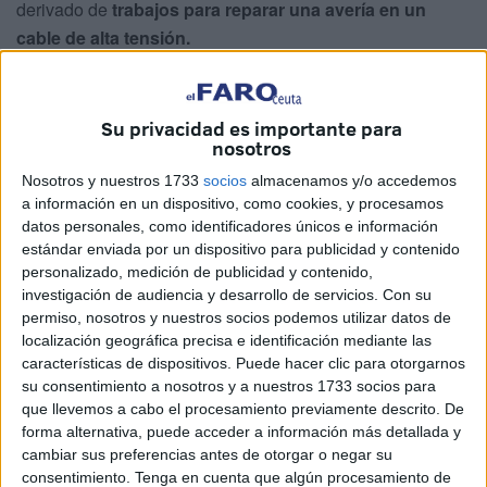
derivado de
trabajos para reparar una avería en un
cable de alta tensión.
El corte en el suministro eléctrico ha afectado durante la
mañana de este martes a
numerosos residentes y
Su privacidad es importante para
comerciantes
, especialmente en la avenida Teniente
nosotros
Coronel Gautier.
Nosotros y nuestros 1733
socios
almacenamos y/o accedemos
a información en un dispositivo, como cookies, y procesamos
Pasadas las 12:00 horas,
la luz volvía a Hadú
, pero para
datos personales, como identificadores únicos e información
sorpresa de todos, ahora existen incidencias con el
estándar enviada por un dispositivo para publicidad y contenido
internet. Según ha trasladado Frugui, presidente de la
personalizado, medición de publicidad y contenido,
investigación de audiencia y desarrollo de servicios.
Con su
asociación de vecinos de la barriada,
hay zonas sin
permiso, nosotros y nuestros socios podemos utilizar datos de
conexión
. Están investigándolo.
localización geográfica precisa e identificación mediante las
características de dispositivos. Puede hacer clic para otorgarnos
El PSOE levanta la voz
su consentimiento a nosotros y a nuestros 1733 socios para
que llevemos a cabo el procesamiento previamente descrito. De
forma alternativa, puede acceder a información más detallada y
Representantes del
PSOE de Ceuta se han desplazado
cambiar sus preferencias antes de otorgar o negar su
hasta la barriada
tras recibir numerosas quejas de
consentimiento.
Tenga en cuenta que algún procesamiento de