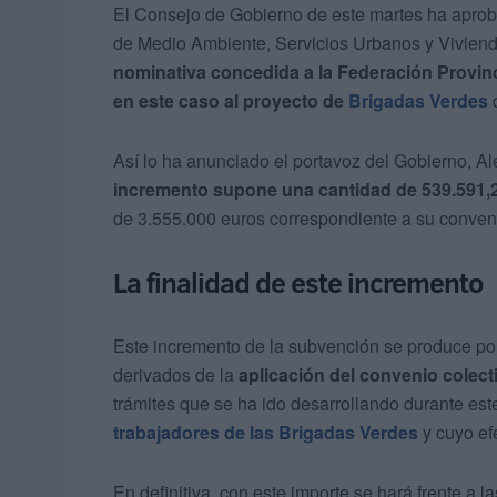
El Consejo de Gobierno de este martes ha aproba
de Medio Ambiente, Servicios Urbanos y Viviend
nominativa concedida a la Federación Provin
en este caso al proyecto de
B
rigadas Verdes
d
Así lo ha anunciado el portavoz del Gobierno, A
incremento supone una cantidad de 539.591,
de 3.555.000 euros correspondiente a su conven
La finalidad de este incremento
Este incremento de la subvención se produce por 
derivados de la
aplicación del convenio colecti
trámites que se ha ido desarrollando durante est
trabajadores de las Brigadas Verdes
y cuyo ef
En definitiva, con este importe se hará frente a l