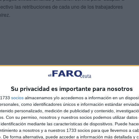
lectivo las retribuciones de cada uno de los trabajadores
írez.
zanjado en este ejercicio, desde el punto de vista
a subvención de las Brigadas Verdes con todos los
Su privacidad es importante para nosotros
s 1733
socios
almacenamos y/o accedemos a información en un disposit
adas Verdes
sonales, como identificadores únicos e información estándar enviada 
ntenido personalizado, medición de publicidad y contenido, investigaci
os.
Con su permiso, nosotros y nuestros socios podemos utilizar datos 
integración de las Brigadas Verdes en alguna
sociedad
identificación mediante las características de dispositivos. Puede hacer
s pasos que nos marcamos
”, como la mejora de la
ntimiento a nosotros y a nuestros 1733 socios para que llevemos a ca
ación actual.
. De forma alternativa, puede acceder a información más detallada y 