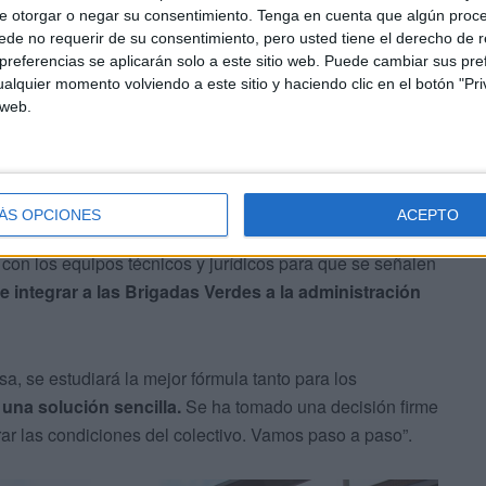
e otorgar o negar su consentimiento.
Tenga en cuenta que algún proc
de no requerir de su consentimiento, pero usted tiene el derecho de r
nes que hacían, así como la aplicación del convenio de
referencias se aplicarán solo a este sitio web. Puede cambiar sus pref
icas.
alquier momento volviendo a este sitio y haciendo clic en el botón "Pri
 web.
ÁS OPCIONES
ACEPTO
o con los equipos técnicos y jurídicos para que se señalen
de integrar a las Brigadas Verdes a la administración
, se estudiará la mejor fórmula tanto para los
 una solución sencilla.
Se ha tomado una decisión firme
ar las condiciones del colectivo. Vamos paso a paso”.