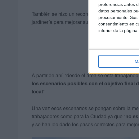
preferencias antes d
datos personales pue
También se hizo un reconocimiento de las funcio
procesamiento. Sus p
jardinería para mejorar sus retribuciones económ
consentimiento en cu
inferior de la página
M
A partir de ahí, “desde el área se está trabajand
los escenarios posibles con el objetivo final 
local
”.
Una vez esos escenarios se pongan sobre la mesa
trabajadores como para la Ciudad ya que “
no es
y se han ido dado los pasos correctos para mejor