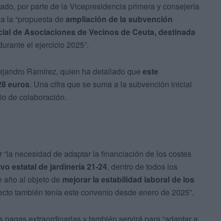
do, por parte de la Vicepresidencia primera y consejería
a la “propuesta de
ampliación de la subvención
cial de Asociaciones de Vecinos de Ceuta, destinada
urante el ejercicio 2025”.
lejandro Ramírez, quien ha detallado que
este
28 euros
. Una cifra que se suma a la subvención inicial
io de colaboración.
“la necesidad de adaptar la financiación de los costes
vo estatal de jardinería 21-24
, dentro de todos los
e año al objeto de
mejorar la estabilidad laboral de los
ecto también tenía este convenio desde enero de 2025”.
as pagas extraordinarias y también servirá para “adaptar a