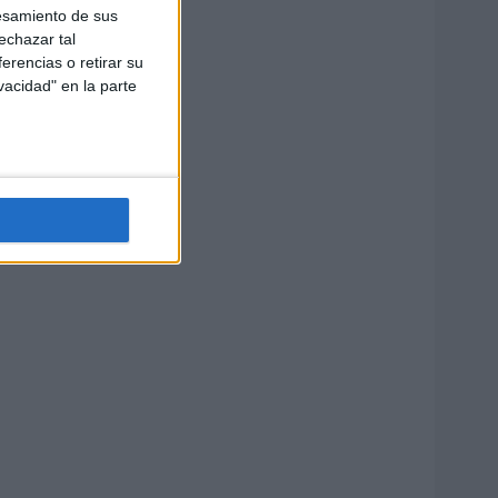
esamiento de sus
echazar tal
erencias o retirar su
vacidad" en la parte