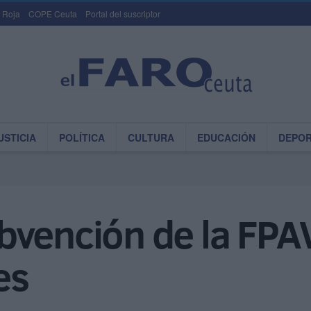
 Roja
COPE Ceuta
Portal del suscriptor
USTICIA
POLÍTICA
CULTURA
EDUCACIÓN
DEPO
vención de la FPAV
es