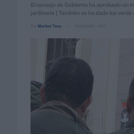
El consejo de Gobierno ha aprobado un in
jardinería | También se ha dado luz verde 
Por
Maribel Tena
16/09/2025 - 15:07