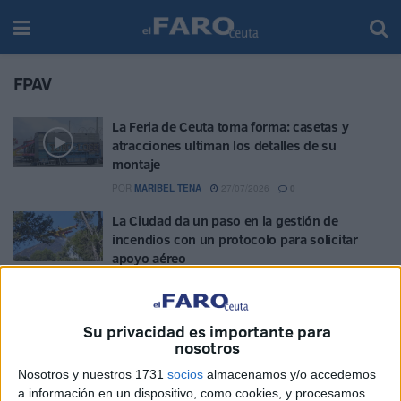
FPAV
La Feria de Ceuta toma forma: casetas y
atracciones ultiman los detalles de su
montaje
POR
MARIBEL TENA
27/07/2026
0
La Ciudad da un paso en la gestión de
incendios con un protocolo para solicitar
apoyo aéreo
POR
DIEGO NARANJO
23/06/2026
0
La FPAV propone que el bus turístico sirva de
Su privacidad es importante para
ocio para las personas mayores
nosotros
POR
EVA CEREZO
17/06/2026
1
Nosotros y nuestros 1731
socios
almacenamos y/o accedemos
Jornada de concienciación: los más
a información en un dispositivo, como cookies, y procesamos