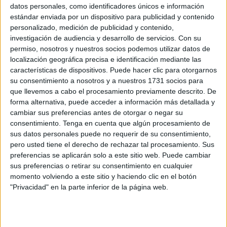
pequeños limpian la playa del Tarajal
datos personales, como identificadores únicos e información
estándar enviada por un dispositivo para publicidad y contenido
POR
MARIBEL TENA
01/06/2026
1
personalizado, medición de publicidad y contenido,
Una Cruz de Mayo en San Amaro entre paellas
investigación de audiencia y desarrollo de servicios.
Con su
y música flamenca
permiso, nosotros y nuestros socios podemos utilizar datos de
localización geográfica precisa e identificación mediante las
POR
EVA CEREZO
24/05/2026
1
características de dispositivos. Puede hacer clic para otorgarnos
Retos de la FPAV para el nuevo año 2026:
su consentimiento a nosotros y a nuestros 1731 socios para
“Recuperar la esencia antigua”
que llevemos a cabo el procesamiento previamente descrito. De
forma alternativa, puede acceder a información más detallada y
POR
EVA CEREZO
10/01/2026
2
cambiar sus preferencias antes de otorgar o negar su
Brigadas Verdes advierte sobre el inicio de
consentimiento.
Tenga en cuenta que algún procesamiento de
movilizaciones si no se da "una solución"
sus datos personales puede no requerir de su consentimiento,
pero usted tiene el derecho de rechazar tal procesamiento. Sus
POR
MARÍA VALVERDE
18/12/2025
2
preferencias se aplicarán solo a este sitio web. Puede cambiar
La Ciudad presenta a los vecinos del Distrito 4
sus preferencias o retirar su consentimiento en cualquier
el nuevo Plan de Servicios Urbanos
momento volviendo a este sitio y haciendo clic en el botón
"Privacidad" en la parte inferior de la página web.
POR
BEATRIZ MARTÍNEZ
10/12/2025
0
Las Brigadas Verdes piden a Vivas que
"cumpla su palabra" tras 20 meses sin