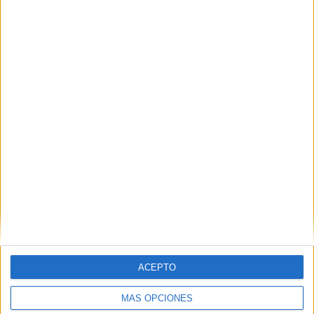
avances
POR
ISABEL JIMÉNEZ
13/10/2025
0
En Sidi Embarek están "cansados" de exigir
un local social
POR
EVA CEREZO
29/09/2025
1
1
2
…
18
ACEPTO
MÁS OPCIONES