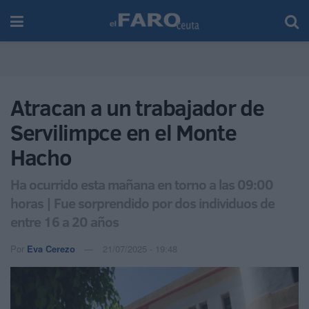
Atracan a un trabajador de
Servilimpce en el Monte
Hacho
Ha ocurrido esta mañana en torno a las 09:00
horas | Fue sorprendido por dos individuos de
entre 16 a 20 años
Por
Eva Cerezo
21/07/2025 - 19:48