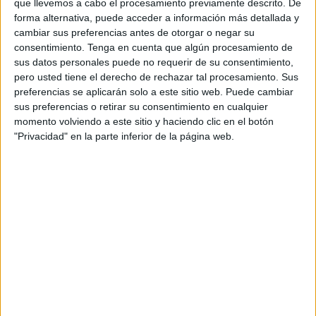
que llevemos a cabo el procesamiento previamente descrito. De
cuello
, causándole arañazos y ocasionándole daño en la
forma alternativa, puede acceder a información más detallada y
parte derecha del mismo. “También me rompió la
cambiar sus preferencias antes de otorgar o negar su
camiseta”, añade.
consentimiento.
Tenga en cuenta que algún procesamiento de
sus datos personales puede no requerir de su consentimiento,
Teme que portaran un arma blanca
pero usted tiene el derecho de rechazar tal procesamiento. Sus
preferencias se aplicarán solo a este sitio web. Puede cambiar
sus preferencias o retirar su consentimiento en cualquier
Las agresiones,
lesiones, arañazos
y agarrones
momento volviendo a este sitio y haciendo clic en el botón
provinieron todos del mismo individuo, mientras que el otro
"Privacidad" en la parte inferior de la página web.
vigilaba y permanecía quieto.
En el momento en que ambos forcejearon, pues el
trabajador de Servilimpce se defendió para proteger su
integridad frente a los ladrones y evitar ser desprendido de
sus objetos personales, el asaltante que permanecía
quieto “hizo el intento de
sacar algo
que tenía
en el
bolsillo del pantalón
”.
En este momento, el empleado de Servilimpce temió que