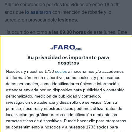
Allí fue sorprendido por dos individuos de entre 16 a 20
años que
lo asaltaron
con intención de robarle y lo
agredieron provocándole
lesiones.
Ha ocurrido en torno
a las 09:00 horas
de este lunes. Este
trabajador de Servilimpce se encontraba barriendo en el
lugar cuando, de repente, dos jóvenes se acercaron y le
pidieron que “sacara todo lo que tuviera en los bolsillos”
Su privacidad es importante para
nosotros
con actitud desafiante y con la intención de robarle.
Nosotros y nuestros 1733
socios
almacenamos y/o accedemos
Agredido por uno de los asaltantes
a información en un dispositivo, como cookies, y procesamos
datos personales, como identificadores únicos e información
estándar enviada por un dispositivo para publicidad y contenido
“Les dije que no y uno de ellos se me acercó y comenzó a
personalizado, medición de publicidad y contenido,
tocarme los cierres de los bolsillos”. En este momento, el
investigación de audiencia y desarrollo de servicios.
Con su
trabajador de Servilimpce empujó al joven para evitar ser
permiso, nosotros y nuestros socios podemos utilizar datos de
atracado y fue cuando
se produjo el gran susto
.
localización geográfica precisa e identificación mediante las
características de dispositivos. Puede hacer clic para otorgarnos
Cuenta que, tras empujarlo, el asaltante
lo cogió del
su consentimiento a nosotros y a nuestros 1733 socios para