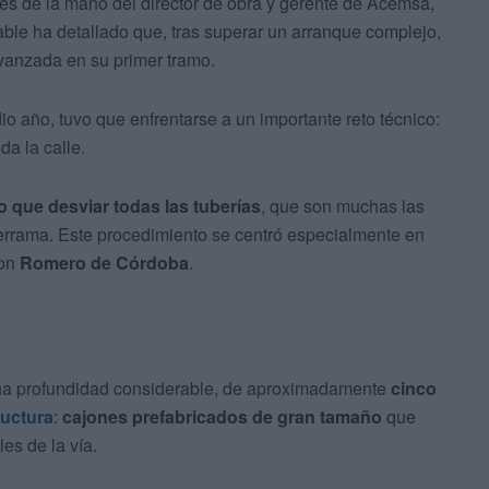
es de la mano del director de obra y gerente de Acemsa,
able ha detallado que, tras superar un arranque complejo,
vanzada en su primer tramo.
 año, tuvo que enfrentarse a un importante reto técnico:
da la calle.
bo que desviar todas las tuberías
, que son muchas las
errama. Este procedimiento se centró especialmente en
con
Romero de Córdoba
.
una profundidad considerable, de aproximadamente
cinco
ructura
:
cajones prefabricados de gran tamaño
que
les de la vía.