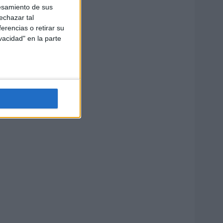
esamiento de sus
echazar tal
erencias o retirar su
vacidad" en la parte