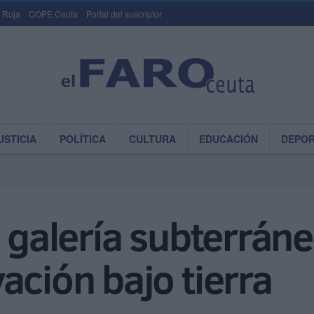
 Roja
COPE Ceuta
Portal del suscriptor
USTICIA
POLÍTICA
CULTURA
EDUCACIÓN
DEPO
a galería subterrán
ación bajo tierra