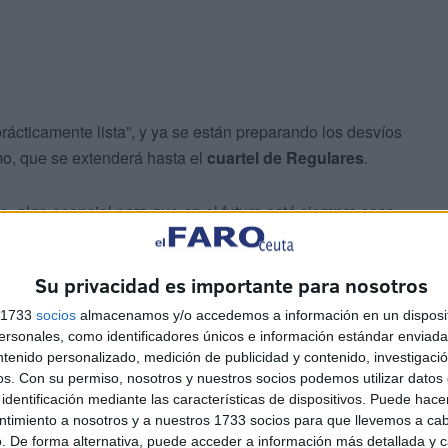
rácticamente lista”, y ya se están preparando los desvíos
mo, que se extenderá hasta el
cuartel de Regulares
.
do
, algo esencial para que en el futuro esté siempre seco,
ar sin traba alguna si hubiera cualquier tipo de
Su privacidad es importante para nosotros
a una calle más eficiente y duradera
s 1733
socios
almacenamos y/o accedemos a información en un disposit
sonales, como identificadores únicos e información estándar enviada 
ntenido personalizado, medición de publicidad y contenido, investigaci
 instalación de estos
cajones estructurales
, que
os.
Con su permiso, nosotros y nuestros socios podemos utilizar datos 
identificación mediante las características de dispositivos. Puede hacer
tilidad será decisiva para el futuro de la calle.
ntimiento a nosotros y a nuestros 1733 socios para que llevemos a ca
. De forma alternativa, puede acceder a información más detallada y 