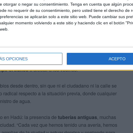
vayan todas las tuberías principales: abastecimiento,
e otorgar o negar su consentimiento.
Tenga en cuenta que algún proc
es…”, detalló el gerente de Acemsa.
de no requerir de su consentimiento, pero usted tiene el derecho de r
referencias se aplicarán solo a este sitio web. Puede cambiar sus pref
alquier momento volviendo a este sitio y haciendo clic en el botón "Pri
 web.
ÁS OPCIONES
ACEPTO
eparación o sustitución de servicios podrá hacerse sin
pir el tráfico
o afectar a los vecinos.
os desde dentro, sin que ni el ciudadano ni la calle se
 radical respecto a la situación previa, donde cualquier
inistro de agua.
o en Hadú: la presencia de
tuberías antiguas
, muchas
la ciudad. “Cada vez que hemos tenido una avería, hemos
 amplias de la ciudad y actuar deprisa y corriendo para