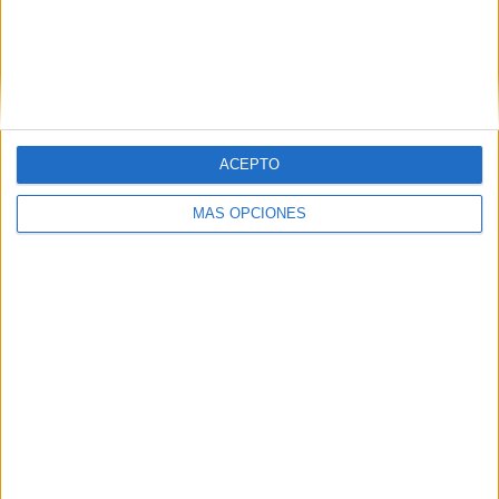
Hace ya un año que se inauguró la plaza después de
tiempo bloqueada y, aunque los vecinos protestan por el
incivismo y el ruido, esto permitió recuperar un espacio
que había quedado entregado durante una época
al más
puro abandono
.
ACEPTO
MÁS OPCIONES
Tags:
Barriada de Hadú o San José
Barriadas
Fomento