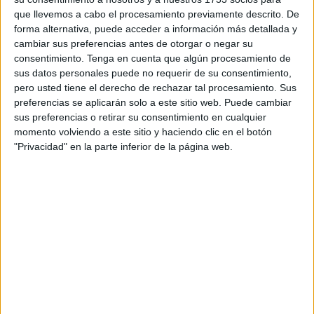
para recuperar las ventas.
que llevemos a cabo el procesamiento previamente descrito. De
forma alternativa, puede acceder a información más detallada y
Proyecto
cambiar sus preferencias antes de otorgar o negar su
consentimiento.
Tenga en cuenta que algún procesamiento de
sus datos personales puede no requerir de su consentimiento,
pero usted tiene el derecho de rechazar tal procesamiento. Sus
preferencias se aplicarán solo a este sitio web. Puede cambiar
sus preferencias o retirar su consentimiento en cualquier
momento volviendo a este sitio y haciendo clic en el botón
"Privacidad" en la parte inferior de la página web.
El proyecto contempla la
remodelación
de todas
las
infraestructuras
de la avenida y la creación de
una
galería general de servicios
para toda la red de agua
potable, riego, redes fecales y pluviales.
Se calcula una zona de actuación superior a los
6
kilómetros
para lo que se considera necesaria “una
remodelación integral de toda la avenida comercial
”
que incluye pavimento,
mobiliario
urbano,
jardinería
,
iluminación, decoración o accesibilidad.