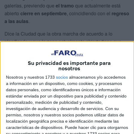
galerías, previendo que
el tramo
que actualmente está
abierto
cierre en septiembre
, coincidiendo con el
regreso
a las aulas
.
Dice la Ciudad que la obra marcha de acuerdo a lo
planificado y que la zona actualmente abierta tiene que
cerrar coincidiendo con el inicio del próximo curso escolar
para evitar colapsos y atascos infernales.
Su privacidad es importante para
nosotros
La actuación fijada no es solo urbanística, sino que
también contempla una acción específica en el
Nosotros y nuestros 1733
socios
almacenamos y/o accedemos
a información en un dispositivo, como cookies, y procesamos
saneamiento
tras las roturas registradas en varios tramos
datos personales, como identificadores únicos e información
que han tenido tanta incidencia en la red.
estándar enviada por un dispositivo para publicidad y contenido
personalizado, medición de publicidad y contenido,
Las intervenciones llevadas a cabo hasta el momento han
investigación de audiencia y desarrollo de servicios.
Con su
tenido
consecuencias
tanto en la alteración del tráfico
permiso, nosotros y nuestros socios podemos utilizar datos de
rodado como en las ventas de los comerciantes, quienes,
localización geográfica precisa e identificación mediante las
características de dispositivos. Puede hacer clic para otorgarnos
tras alzar su voz, han
hallado compromisos de ayudas
su consentimiento a nosotros y a nuestros 1733 socios para