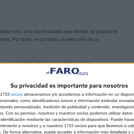
itado ente. Una vez finalizado ese trámite, se publica el
tas. Por tanto, en principio, la ejecución de la
ar sus patologías actuales para darle
un uso
sde Cultura. El pasado diciembre esta intención fue
Su privacidad es importante para nosotros
dad se adjudicó a Tragsatec la elaboración de la
s 1733
socios
almacenamos y/o accedemos a información en un disposit
sonales, como identificadores únicos e información estándar enviada 
canza en inicio los 94.745,65 euros.
ntenido personalizado, medición de publicidad y contenido, investigaci
os.
Con su permiso, nosotros y nuestros socios podemos utilizar datos 
identificación mediante las características de dispositivos. Puede hacer
ntimiento a nosotros y a nuestros 1733 socios para que llevemos a ca
. De forma alternativa, puede acceder a información más detallada y 