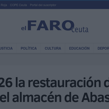
 Roja
COPE Ceuta
Portal del suscriptor
USTICIA
POLÍTICA
CULTURA
EDUCACIÓN
DEPO
6 la restauración d
el almacén de Aba