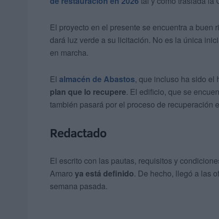
de restauración en 2026
tal y como traslada la
El proyecto en el presente se encuentra a buen ri
dará luz verde a su licitación. No es la única inic
en marcha.
El
almacén de Abastos
, que incluso ha sido el
plan que lo recupere
. El edificio, que se encu
también pasará por el proceso de recuperación 
Redactado
El escrito con las pautas, requisitos y condicion
Amaro
ya está definido
. De hecho, llegó a las o
semana pasada.