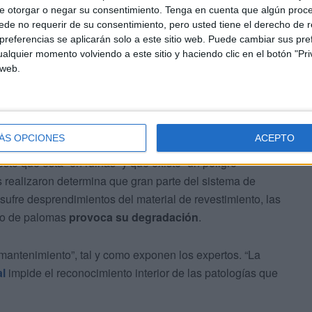
a defensiva es pésimo. Así lo afirma el
análisis realizado
e otorgar o negar su consentimiento.
Tenga en cuenta que algún proc
é Francisco Montes publicado en el número nueve de la
de no requerir de su consentimiento, pero usted tiene el derecho de r
referencias se aplicarán solo a este sitio web. Puede cambiar sus pref
alquier momento volviendo a este sitio y haciendo clic en el botón "Pri
 web.
ÁS OPCIONES
ACEPTO
to que está “en ruinas” y que existe “un peligro
 realizaron determina que gran parte del sistema de
sufre desprendimientos del material de revestimiento, las
nto de palomas
provoca su degradación
.
 mantenimiento”, tal y como exponen los expertos. “La
al
impide el reconocimiento interior de las patologías que