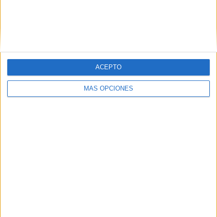
pasos de la rehabilitación, entre ellos,
una serie de
demoliciones
. Se concentran en los forjados y en la
escalera, así como otros elementos de losas de hormigón
armado apoyados en vigas o perfiles de acero de IPN. Se
eliminan con la ayuda de apoyos mecánicos como el
martillo neumático.
ACEPTO
MÁS OPCIONES