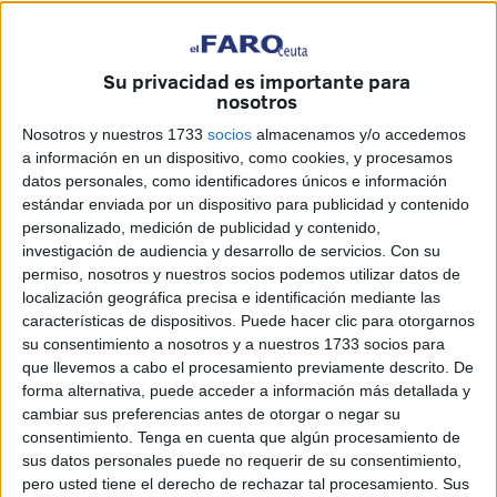
deterioro y
exponer su valor como elemento histórico
local. La compañía a cargo, Construcciones y obras
Farkhani, dispone de cinco meses para efectuar todas las
Su privacidad es importante para
labores. Cuenta con un plazo de cinco meses para
nosotros
materializar la remodelación.
Nosotros y nuestros 1733
socios
almacenamos y/o accedemos
a información en un dispositivo, como cookies, y procesamos
La finalidad de las obras es reformar de manera integral la
datos personales, como identificadores únicos e información
torre. La hoja de ruta de cambios a efectuar
incluye
la
estándar enviada por un dispositivo para publicidad y contenido
actuación estructural de los forjados
, la creación de una
personalizado, medición de publicidad y contenido,
nueva escalera, el tratamiento de los revestimientos,
investigación de audiencia y desarrollo de servicios.
Con su
permiso, nosotros y nuestros socios podemos utilizar datos de
consolidación y limpieza o trabajos de urbanización de
localización geográfica precisa e identificación mediante las
acceso. El conjunto de acciones asciende a los 467.994
características de dispositivos. Puede hacer clic para otorgarnos
euros.
su consentimiento a nosotros y a nuestros 1733 socios para
que llevemos a cabo el procesamiento previamente descrito. De
Uso turístico
forma alternativa, puede acceder a información más detallada y
cambiar sus preferencias antes de otorgar o negar su
consentimiento.
Tenga en cuenta que algún procesamiento de
La edificación defensiva siempre ha quedado como
una
sus datos personales puede no requerir de su consentimiento,
pieza más dentro del paisaje
que lo rodea. Ha sido un
pero usted tiene el derecho de rechazar tal procesamiento. Sus