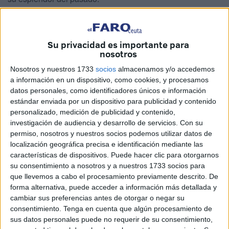
El castillo de San Amaro
ya cuenta con un
proyecto de
intervención
, un documento que
está pendiente de la
Su privacidad es importante para
revisión de técnicos
. Ello significa que, una vez que se le
nosotros
dé luz verde y esté todo sujeto, se iniciará su ejecución.
Nosotros y nuestros 1733
socios
almacenamos y/o accedemos
a información en un dispositivo, como cookies, y procesamos
El almacén de Abastos
también es objeto de una
datos personales, como identificadores únicos e información
iniciativa que apuesta por su restauración. Estas últimas
estándar enviada por un dispositivo para publicidad y contenido
semanas se han dado algunos progresos de cara a la
personalizado, medición de publicidad y contenido,
definición de un plan para su rehabilitación.
investigación de audiencia y desarrollo de servicios.
Con su
permiso, nosotros y nuestros socios podemos utilizar datos de
Convenio
localización geográfica precisa e identificación mediante las
características de dispositivos. Puede hacer clic para otorgarnos
su consentimiento a nosotros y a nuestros 1733 socios para
El miércoles pasado la Conserjería de Cultura mantuvo
que llevemos a cabo el procesamiento previamente descrito. De
una reunión con el Ministerio de Defensa. El objetivo de
forma alternativa, puede acceder a información más detallada y
estos encuentros es
acordar un convenio
para hacerse
cambiar sus preferencias antes de otorgar o negar su
consentimiento.
Tenga en cuenta que algún procesamiento de
cargo de las actuaciones en conjunto.
sus datos personales puede no requerir de su consentimiento,