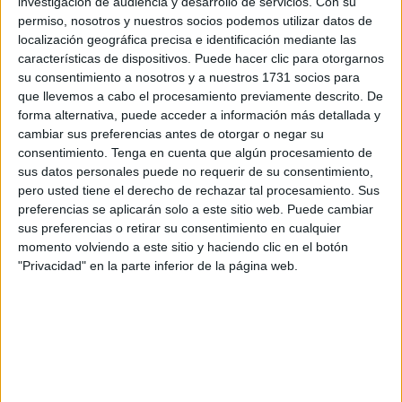
investigación de audiencia y desarrollo de servicios.
Con su
La Fiscalía llamó en marzo
a declarar a siete agentes de
permiso, nosotros y nuestros socios podemos utilizar datos de
localización geográfica precisa e identificación mediante las
la Benemérita
que se encontraban de servicio el día de
características de dispositivos. Puede hacer clic para otorgarnos
los hechos (uno del Servicio Marítimo como testigo y seis
su consentimiento a nosotros y a nuestros 1731 socios para
de la Compañía Fiscal en calidad de sospechosos) y pidió
que llevemos a cabo el procesamiento previamente descrito. De
a la
Autoridad Portuaria,
en cuyos dominios habían sido
forma alternativa, puede acceder a información más detallada y
cambiar sus preferencias antes de otorgar o negar su
interceptados los
jóvenes
sin neopreno, las grabaciones
consentimiento.
Tenga en cuenta que algún procesamiento de
de sus cámaras de seguridad, así como al Instituto Armado
sus datos personales puede no requerir de su consentimiento,
y la Policía Nacional (que dijo haberlas borrado) sus
pero usted tiene el derecho de rechazar tal procesamiento. Sus
imágenes de la frontera, por donde fueron puestos en
preferencias se aplicarán solo a este sitio web. Puede cambiar
sus preferencias o retirar su consentimiento en cualquier
manos de las Fuerzas de Seguridad del Reino alauita.
momento volviendo a este sitio y haciendo clic en el botón
"Privacidad" en la parte inferior de la página web.
Con las del puerto se pudo precisar que a las 16.02 horas
la Guardia Civil realizó una acción de rescate de personas
que intentaban acceder a un ferry que partía hacia
Algeciras
. Sin más precisión, a las 16.45 en las cintas de
la frontera “se ve aparecer un vehículo oficial y rotulado de
la Guardia Civil y otro de la
Policía Nacional”
. La