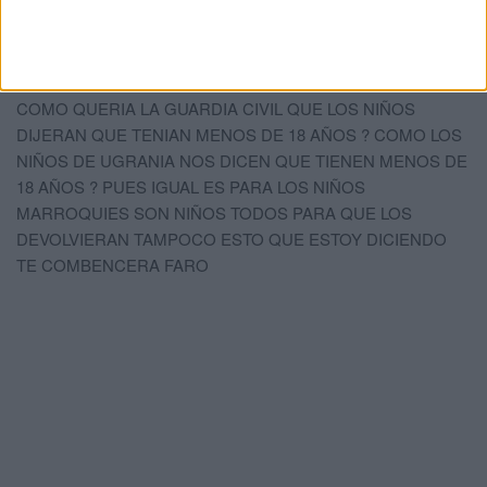
Comments
1
CARLOS GAY
comentó:
hace 4 años
COMO QUERIA LA GUARDIA CIVIL QUE LOS NIÑOS
DIJERAN QUE TENIAN MENOS DE 18 AÑOS ? COMO LOS
NIÑOS DE UGRANIA NOS DICEN QUE TIENEN MENOS DE
18 AÑOS ? PUES IGUAL ES PARA LOS NIÑOS
MARROQUIES SON NIÑOS TODOS PARA QUE LOS
DEVOLVIERAN TAMPOCO ESTO QUE ESTOY DICIENDO
TE COMBENCERA FARO