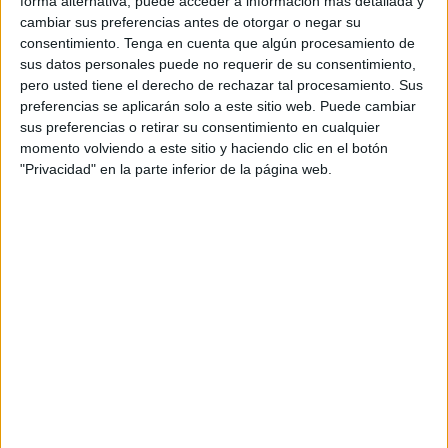
forma alternativa, puede acceder a información más detallada y
como de la Guardia Civil, a la que también se le pidieron
cambiar sus preferencias antes de otorgar o negar su
consentimiento.
Tenga en cuenta que algún procesamiento de
los audios de todas las comunicaciones del Centro
sus datos personales puede no requerir de su consentimiento,
Operativo de Servicios, la identificación de los agentes de
pero usted tiene el derecho de rechazar tal procesamiento. Sus
servicio aquel día y las minutas de intervención en
preferencias se aplicarán solo a este sitio web. Puede cambiar
prevención de intrusión indebida en los muelles o en
sus preferencias o retirar su consentimiento en cualquier
momento volviendo a este sitio y haciendo clic en el botón
buques.
"Privacidad" en la parte inferior de la página web.
Fuentes judiciales han explicado que en las cintas se ve
un rescate en el mar y, posteriormente la llegada de un
vehículo que va hasta la frontera para abandonarla poco
después sin que se pueda ver con claridad su interior.
Los adolescentes, en el puerto intentando
subirse a un ferry como polizones
Según la denuncia de las oenegés, los adolescentes se
encontraban en el puerto junto a un amigo intentando subir