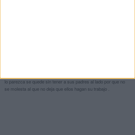
de Seguridad del Estado y todos los españolitos cada día más
indefensos.
1q84
comentó:
hace 4 años
y si no habrá que pedir responsabilidades judiciales a los
acusadores,es lo que ocurre en cualquier país democrático.
Hss
comentó:
hace 4 años
No tienen otra cosas que hacer que molestar a los que hacen lo
que pueden en su trabajo con las leyes que tienen , encima que
luchan por la agrupación familiar para que ningún menor o que
lo parezca se quede sin tener a sus padres al lado por que no
se molesta al que no deja que ellos hagan su trabajo .