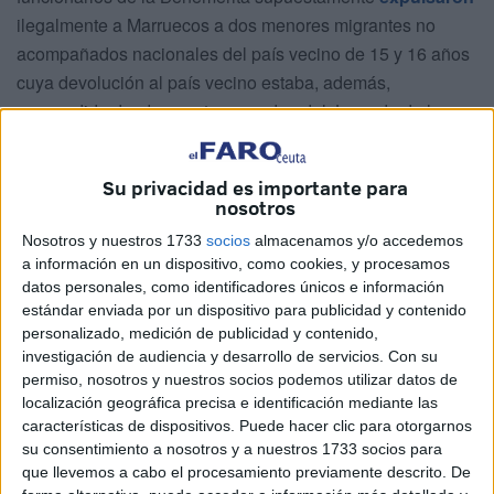
ilegalmente a Marruecos a dos menores migrantes no
acompañados nacionales del país vecino de 15 y 16 años
cuya devolución al país vecino estaba, además,
suspendida desde agosto por orden del Juzgado de lo
Contencioso-Administrativo número 1 de la ciudad.
El Ministerio Público también tomará declaración, en su
Su privacidad es importante para
nosotros
caso como testigos, a varios efectivos del Servicio
Marítimo del Instituto Armado después de que
a principios
Nosotros y nuestros 1733
socios
almacenamos y/o accedemos
a información en un dispositivo, como cookies, y procesamos
de diciembre incoase una investigación sobre los
datos personales, como identificadores únicos e información
hechos denunciados
por Andalucía Acoge,
estándar enviada por un dispositivo para publicidad y contenido
Coordinadora de Barrios, NoNameKitchen, Maakum y
personalizado, medición de publicidad y contenido,
Fundación Raíces.
investigación de audiencia y desarrollo de servicios.
Con su
permiso, nosotros y nuestros socios podemos utilizar datos de
La Fiscalía ha revisado ya más de diez horas de
localización geográfica precisa e identificación mediante las
características de dispositivos. Puede hacer clic para otorgarnos
grabaciones de las cámaras de seguridad tanto de la
su consentimiento a nosotros y a nuestros 1733 socios para
Autoridad Portuaria, donde supuestamente los dos chicos
que llevemos a cabo el procesamiento previamente descrito. De
fueron rescatados del agua por una embarcación oficial,