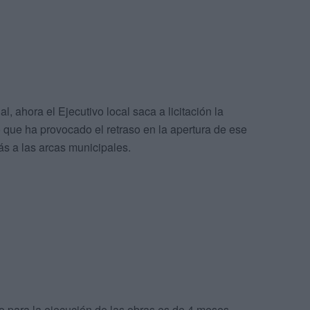
, ahora el Ejecutivo local saca a licitación la
que ha provocado el retraso en la apertura de ese
ás a las arcas municipales.
o para la ejecución de las obras es de 4 meses,