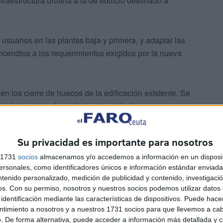
aestructura urbana a la de edificio destinado a
 usuarios en las plantas baja y primera, y adaptar las
ncendios a los requerimientos exigidos por la nueva
 en los cierre de huecos de la edificación existente. Se
nta baja y 1, incluyendo la ejecución de nueva
se consideran los trabajos necesarios de albañilería y
deposito y el grupo.
Su privacidad es importante para nosotros
s 1731
socios
almacenamos y/o accedemos a información en un disposit
sonales, como identificadores únicos e información estándar enviada 
ntenido personalizado, medición de publicidad y contenido, investigaci
os.
Con su permiso, nosotros y nuestros socios podemos utilizar datos 
identificación mediante las características de dispositivos. Puede hacer
ompuesto por detectores térmicos, pulsadores
ntimiento a nosotros y a nuestros 1731 socios para que llevemos a ca
o sistema estará conectado con las puertas de acceso de
. De forma alternativa, puede acceder a información más detallada y 