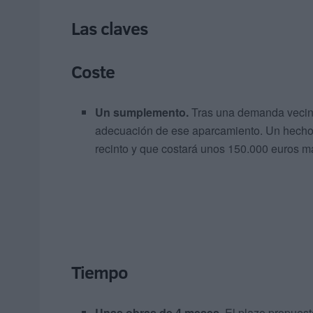
Las claves
Coste
Un sumplemento.
Tras una demanda vecinal
adecuación de ese aparcamiento. Un hecho 
recinto y que costará unos 150.000 euros m
Tiempo
Unas obras de 4 meses.
El plazo propuest