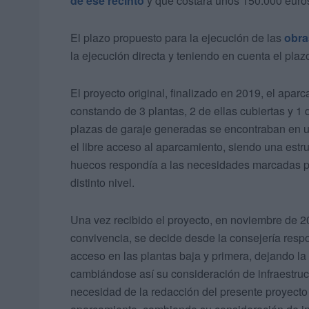
de ese recinto
y que costará unos 150.000 euro
El plazo propuesto para la ejecución de las
obr
la ejecución directa y teniendo en cuenta el plaz
El proyecto original, finalizado en 2019, el apar
constando de 3 plantas, 2 de ellas cubiertas y 1 
plazas de garaje generadas se encontraban en un
el libre acceso al aparcamiento, siendo una estru
huecos respondía a las necesidades marcadas po
distinto nivel.
Una vez recibido el proyecto, en noviembre de 2
convivencia, se decide desde la consejería resp
acceso en las plantas baja y primera, dejando la p
cambiándose así su consideración de infraestruc
necesidad de la redacción del presente proyecto r