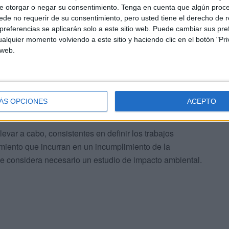
e otorgar o negar su consentimiento.
Tenga en cuenta que algún proc
activación del sistema”.
de no requerir de su consentimiento, pero usted tiene el derecho de r
referencias se aplicarán solo a este sitio web. Puede cambiar sus pref
edios de PCI, se mejora la red de alumbrado de
alquier momento volviendo a este sitio y haciendo clic en el botón "Pri
actuales.
 web.
planta baja y 1, se instalarán detectores de movimiento
 los trabajos derivados en la red eléctrica y cuadro de
ÁS OPCIONES
ACEPTO
levar a cabo, consistentes en definir los trabajos
pamiento que incurran en un incumplimiento de la
se considera necesario un estudio de impacto ambiental.