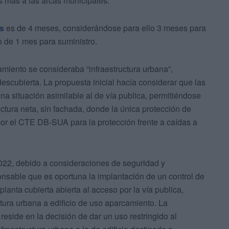
s más a las arcas municipales.
as
es de 4 meses, considerándose para ello 3 meses para
o de 1 mes para suministro.
camiento se consideraba “infraestructura urbana”,
descubierta. La propuesta inicial hacía considerar que las
a situación asimilable al de vía publica, permitiéndose
ctura neta, sin fachada, donde la única protección de
r el CTE DB-SUA para la protección frente a caídas a
022, debido a consideraciones de seguridad y
onsable que es oportuna la implantación de un control de
lanta cubierta abierta al acceso por la vía publica,
tura urbana a edificio de uso aparcamiento. La
eside en la decisión de dar un uso restringido al