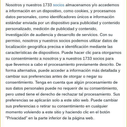
Nosotros y nuestros 1733
socios
almacenamos y/o accedemos
semivolcado
a la altura de la vía
donde está el antiguo
a información en un dispositivo, como cookies, y procesamos
túnel
.
datos personales, como identificadores únicos e información
estándar enviada por un dispositivo para publicidad y contenido
No se sabe
cómo ha sucedido
este siniestro, pero la
personalizado, medición de publicidad y contenido,
imagen que se ofrece es la misma que la del accidente
investigación de audiencia y desarrollo de servicios.
Con su
que sufrió
un ceutí llamado Paco
que perdió, en julio, su
permiso, nosotros y nuestros socios podemos utilizar datos de
vehículo,
una furgoneta
, y la mercancía que portaba.
localización geográfica precisa e identificación mediante las
características de dispositivos. Puede hacer clic para otorgarnos
su consentimiento a nosotros y a nuestros 1733 socios para
que llevemos a cabo el procesamiento previamente descrito. De
forma alternativa, puede acceder a información más detallada y
cambiar sus preferencias antes de otorgar o negar su
consentimiento.
Tenga en cuenta que algún procesamiento de
sus datos personales puede no requerir de su consentimiento,
pero usted tiene el derecho de rechazar tal procesamiento. Sus
preferencias se aplicarán solo a este sitio web. Puede cambiar
sus preferencias o retirar su consentimiento en cualquier
momento volviendo a este sitio y haciendo clic en el botón
"Privacidad" en la parte inferior de la página web.