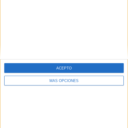
ACEPTO
Tags:
Accidentes
Carreteras
Guardia Civil
Vehículos
MÁS OPCIONES
Related
Posts
Aymane, el joven con la equipación del
Milan que murió en el cruce a Ceuta
HACE 12 HORAS