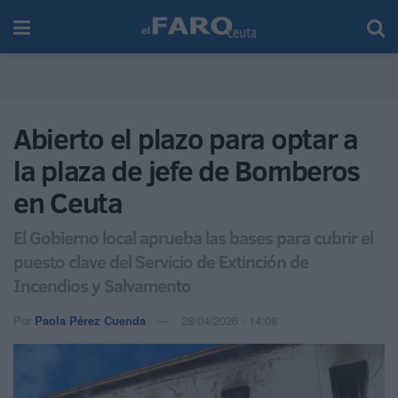
Abierto el plazo para optar a
la plaza de jefe de Bomberos
en Ceuta
El Gobierno local aprueba las bases para cubrir el
puesto clave del Servicio de Extinción de
Incendios y Salvamento
Por
Paola Pérez Cuenda
28/04/2026 - 14:08