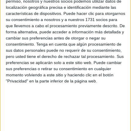
Jefe del Servicio de Extinción de Incendios y
permiso, nosotros y nuestros socios podemos utilizar datos de
localización geográfica precisa e identificación mediante las
Salvamento
.
características de dispositivos. Puede hacer clic para otorgarnos
su consentimiento a nosotros y a nuestros 1731 socios para
La medida, impulsada por el consejero de Presidencia y
que llevemos a cabo el procesamiento previamente descrito. De
Gobernación,
Alberto Gaitán y publicada
en el BOCCE
forma alternativa, puede acceder a información más detallada y
de este martes
, establece que la provisión del cargo se
cambiar sus preferencias antes de otorgar o negar su
realizará mediante el sistema de
libre designación
.
consentimiento.
Tenga en cuenta que algún procesamiento de
sus datos personales puede no requerir de su consentimiento,
El decreto, firmado el pasado 21 de abril, incluye las bases
pero usted tiene el derecho de rechazar tal procesamiento. Sus
preferencias se aplicarán solo a este sitio web. Puede cambiar
reguladoras que regirán el proceso selectivo y que ya han
sus preferencias o retirar su consentimiento en cualquier
sido trasladadas previamente a las organizaciones
momento volviendo a este sitio y haciendo clic en el botón
sindicales en la Mesa General de Negociación de
"Privacidad" en la parte inferior de la página web.
Empleados Públicos celebrada en marzo.
Con esta aprobación, se inicia formalmente un
procedimiento que culminará con la designación de la
persona que liderará uno de los servicios esenciales de la
ciudad.