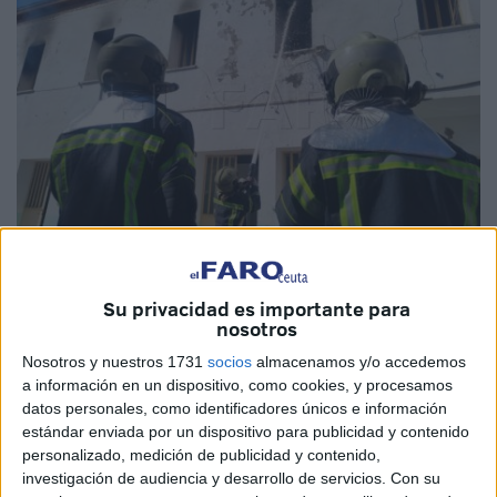
Su privacidad es importante para
Imagen de archivo
nosotros
Nosotros y nuestros 1731
socios
almacenamos y/o accedemos
a información en un dispositivo, como cookies, y procesamos
datos personales, como identificadores únicos e información
La Ciudad Autónoma de Ceuta ha dado un nuevo paso en
estándar enviada por un dispositivo para publicidad y contenido
la reorganización de su estructura de Bomberos tras la
personalizado, medición de publicidad y contenido,
aprobación de la convocatoria para cubrir el puesto de
investigación de audiencia y desarrollo de servicios.
Con su