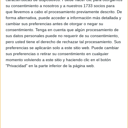
aquellos empleados que actualmente desempeñan su
su consentimiento a nosotros y a nuestros 1733 socios para
que llevemos a cabo el procesamiento previamente descrito. De
labor a tiempo parcial con una jornada de 37,5 horas
forma alternativa, puede acceder a información más detallada y
pasarán automáticamente a ser considerados trabajadores
cambiar sus preferencias antes de otorgar o negar su
a tiempo completo.
consentimiento.
Tenga en cuenta que algún procesamiento de
sus datos personales puede no requerir de su consentimiento,
Además, el texto recoge que quienes tienen una jornada
pero usted tiene el derecho de rechazar tal procesamiento. Sus
reducida por el cuidado de menores o familiares, así como
preferencias se aplicarán solo a este sitio web. Puede cambiar
sus preferencias o retirar su consentimiento en cualquier
aquellas personas que sean reconocidas como víctimas
momento volviendo a este sitio y haciendo clic en el botón
de violencia de género, violencia sexual o terrorismo,
"Privacidad" en la parte inferior de la página web.
podrán mantener su horario reducido sin modificaciones.
Por otro lado, señalan que esta medida no supondrá
ningún cambio para los trabajadores cuya jornada de 37,5
horas ya está estipulada en sus convenios colectivos o
acuerdos específicos, dado que su situación laboral
permanecerá inalterada.
Entrada en vigor