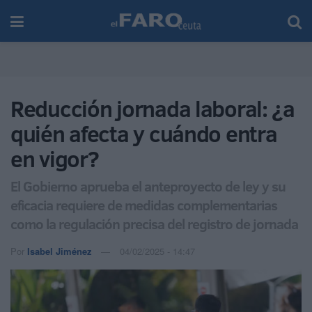
Reducción jornada laboral: ¿a
quién afecta y cuándo entra
en vigor?
El Gobierno aprueba el anteproyecto de ley y su
eficacia requiere de medidas complementarias
como la regulación precisa del registro de jornada
Por
Isabel Jiménez
04/02/2025 - 14:47