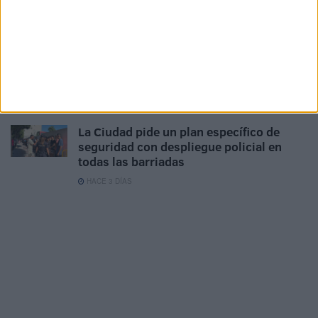
167 trabajadores optan a convertirse en
funcionarios de carrera de la Ciudad
HACE 2 DÍAS
¿Cuánto cuesta ahora comprar una
bombona de butano en Ceuta?
HACE 2 DÍAS
La Ciudad pide un plan específico de
seguridad con despliegue policial en
todas las barriadas
HACE 3 DÍAS