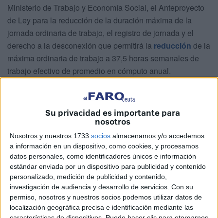
Ministerio de Trabajo y Economía Social, el Anteproyecto
de Ley para la reducción de la duración máxima de la
jornada ordinaria de trabajo, el registro de jornada y el
derecho a la desconexión que permitirá la
reducción
de la
máxima ordinaria de trabajo a 37,5 horas semanales de
trabajo efectivo de promedio en cómputo anual.
Colectivos beneficiados
Su privacidad es importante para
Los
colectivos más beneficiados
por la medida son las
nosotros
personas trabajadoras no cubiertas por convenios
Nosotros y nuestros 1733
socios
almacenamos y/o accedemos
colectivos, que pueden actualmente verse sometidas a
a información en un dispositivo, como cookies, y procesamos
una jornada laboral similar a la de los últimos más de 40
datos personales, como identificadores únicos e información
estándar enviada por un dispositivo para publicidad y contenido
años y que se presentan con mayor intensidad en algunos
personalizado, medición de publicidad y contenido,
territorios y sectores como la hostelería, el comercio, la
investigación de audiencia y desarrollo de servicios.
Con su
agricultura o los servicios.
permiso, nosotros y nuestros socios podemos utilizar datos de
localización geográfica precisa e identificación mediante las
Según informa
ABC
, el anteproyecto establece que
características de dispositivos. Puede hacer clic para otorgarnos