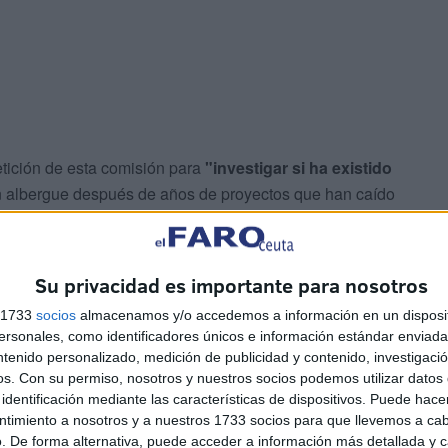
etición de esta comisión para
"investigar si ha existido
 albergue después de años de proyectos que han caído
Su privacidad es importante para nosotros
s 1733
socios
almacenamos y/o accedemos a información en un disposit
sonales, como identificadores únicos e información estándar enviada 
ntenido personalizado, medición de publicidad y contenido, investigaci
os.
Con su permiso, nosotros y nuestros socios podemos utilizar datos 
ido algún tipo de favor político"
identificación mediante las características de dispositivos. Puede hacer
ntimiento a nosotros y a nuestros 1733 socios para que llevemos a ca
. De forma alternativa, puede acceder a información más detallada y 