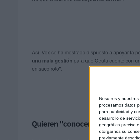
Así, Vox se ha mostrado dispuesto a apoyar la p
una mala gestión
para que Ceuta cuente con un
en saco roto".
Nosotros y nuestro
procesamos datos per
para publicidad y co
desarrollo de servici
Quieren "conocer si se ha produc
geográfica precisa e 
otorgarnos su conse
previamente descrito