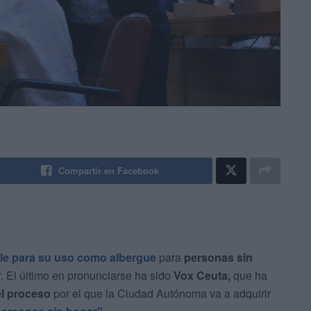
Compartir en Facebook
eble para su uso como albergue
para
personas sin
. El último en pronunciarse ha sido
Vox Ceuta,
que ha
el proceso
por el que la Ciudad Autónoma va a adquirir