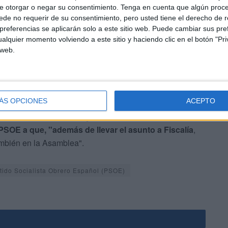
 si concurren circunstancias
que atañan a la relación
e otorgar o negar su consentimiento.
Tenga en cuenta que algún proc
 como así se sugirió en la última sesión plenaria, que
de no requerir de su consentimiento, pero usted tiene el derecho de r
re habilitar el albergue para personas sin hogar".
referencias se aplicarán solo a este sitio web. Puede cambiar sus pref
alquier momento volviendo a este sitio y haciendo clic en el botón "Pri
 web.
ÁS OPCIONES
ACEPTO
na comisión de investigación
para "conocer si se ha
 PSOE a que, "además de llevar el asunto a Fiscalía
,
ambién en la Asamblea".
tido Socialista Obrero Español (PSOE)