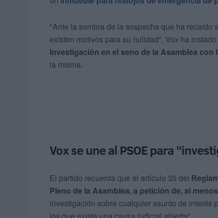
un
inmueble para realojos de emergencia de p
"Ante la sombra de la sospecha que ha recaído so
existen motivos para su nulidad", Vox ha instado 
Investigación en el seno de la Asamblea con l
la misma.
Vox se une al PSOE para "investi
El partido recuerda que el artículo 35 del
Reglame
Pleno de la Asamblea, a petición de, al meno
investigación sobre cualquier asunto de interés 
los que exista una causa judicial abierta".