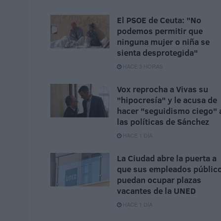
El PSOE de Ceuta: "No
podemos permitir que
ninguna mujer o niña se
sienta desprotegida"
HACE 3 HORAS
Vox reprocha a Vivas su
"hipocresía" y le acusa de
hacer "seguidismo ciego" 
las políticas de Sánchez
HACE 1 DÍA
La Ciudad abre la puerta a
que sus empleados públic
puedan ocupar plazas
vacantes de la UNED
HACE 1 DÍA