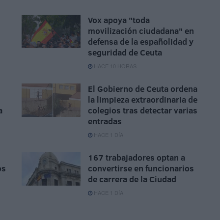
Vox apoya "toda
movilización ciudadana" en
defensa de la españolidad y
seguridad de Ceuta
HACE 10 HORAS
El Gobierno de Ceuta ordena
la limpieza extraordinaria de
a
colegios tras detectar varias
entradas
HACE 1 DÍA
167 trabajadores optan a
os
convertirse en funcionarios
de carrera de la Ciudad
HACE 1 DÍA