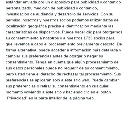
estándar enviada por un dispositivo para publicidad y contenido
personalizado, medición de publicidad y contenido,
La asociación
Amigos del Vehículo Clásico
muestra una
investigación de audiencia y desarrollo de servicios.
Con su
variada gama en la plaza de los Reyes, desde los más
permiso, nosotros y nuestros socios podemos utilizar datos de
conocidos como los minis hasta otras ediciones menos
localización geográfica precisa e identificación mediante las
características de dispositivos. Puede hacer clic para otorgarnos
vistas por la ciudad. La exposición, regresa tras el parón
su consentimiento a nosotros y a nuestros 1733 socios para
del año pasado. Cuenta con quince años de trayectoria y
que llevemos a cabo el procesamiento previamente descrito. De
nunca deja indiferente a los vecinos.
forma alternativa, puede acceder a información más detallada y
cambiar sus preferencias antes de otorgar o negar su
No solo están colocados para ser contemplados. A partir
consentimiento.
Tenga en cuenta que algún procesamiento de
de las 13:00 horas se dan una vuelta desde el centro hasta
sus datos personales puede no requerir de su consentimiento,
pero usted tiene el derecho de rechazar tal procesamiento. Sus
Benzú, lugar en el que se ubica el
museo de la entidad
.
preferencias se aplicarán solo a este sitio web. Puede cambiar
“Principalmente el recorrido es por el centro hasta dirigirse
sus preferencias o retirar su consentimiento en cualquier
hacia el Hacho”, comenta Rafael de Oringa, presidente del
momento volviendo a este sitio y haciendo clic en el botón
ente.
"Privacidad" en la parte inferior de la página web.
Variedad de vehículos
La idea de
conducir estas joyas
de hace cuarenta y