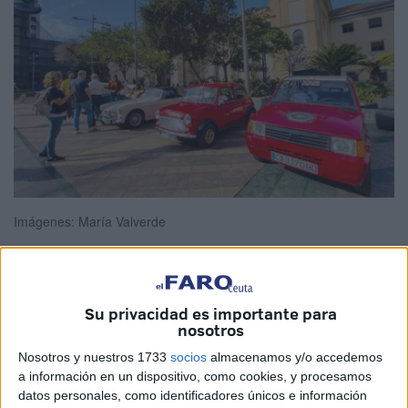
Imágenes: María Valverde
Dar un paseo como los de antes está al alcance de la
Su privacidad es importante para
nosotros
mano en Ceuta. Aún, a pesar del paso de los años, una
serie de
coches clásicos
se resiste al abandono y al
Nosotros y nuestros 1733
socios
almacenamos y/o accedemos
a información en un dispositivo, como cookies, y procesamos
olvido. Estos
turismos y motocicletas
salen a la calle
datos personales, como identificadores únicos e información
este sábado para rodar como en antaño.